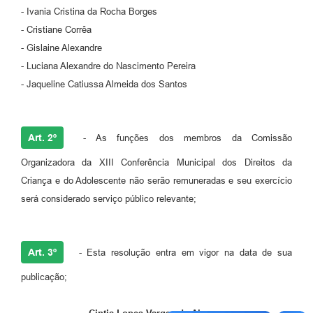
Links
- Ivania Cristina da Rocha Borges
- Cristiane Corrêa
Serviços Online
- Gislaine Alexandre
Telefones Úteis
- Luciana Alexandre do Nascimento Pereira
- Jaqueline Catiussa Almeida dos Santos
Jornal
Agenda
Art. 2º
- As funções dos membros da Comissão
SIC
Organizadora da XIII Conferência Municipal dos Direitos da
Notícias
Criança e do Adolescente não serão remuneradas e seu exercício
será considerado serviço público relevante;
Art. 3º
- Esta resolução entra em vigor na data de sua
publicação;