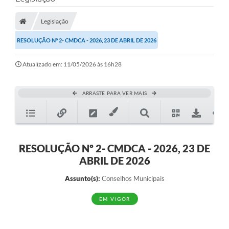
A Prefeitura
Legislação
A Nossa Cidade
RESOLUÇÃO Nº 2- CMDCA - 2026, 23 DE ABRIL DE 2026
SECRETARIA E DEPARTAMENTOS
Atualizado em: 11/05/2026 às 16h28
Planos Municipais
SIC
ARRASTE PARA VER MAIS
Transparência
Editais
Diário Oficial
RESOLUÇÃO Nº 2- CMDCA - 2026, 23 DE
ABRIL DE 2026
Contato
Assunto(s):
Conselhos Municipais
Serviços
EM VIGOR
Defesa Civil
Fale com o Prefeito