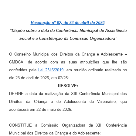
Leis Municipais Online
Galeria de Fotos
Resolução nº 02, de 23 de abril de 2026
.
“Dispõe sobre a data da Conferência Municipal de Assistência
Contratos
Social e a Constituição da Comissão Organizadora”
Ouvidoria
O Conselho Municipal dos Direitos da Criança e Adolescente –
Audiências Públicas
CMDCA, de acordo com as suas atribuições que lhe são
Arquivos para Download
conferidas pela
Lei 2316/2019
, em reunião ordinária realizada no
dia 23 de abril de 2026, ata 02/26:
Carta de Serviços
RESOLVE:
Galeria de Vídeos
DEFINE a data da realização da XIII Conferência Municipal dos
Direitos da Criança e do Adolescente de Valparaíso, que
Secretarias
acontecerá em 22 de maio de 2026.
Projetos
CONSTITUE a Comissão Organizadora da XIII Conferência
Contas Públicas
Municipal dos Direitos da Criança e do Adolescente: