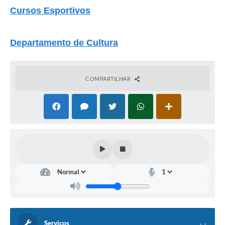
Links
Cursos Esportivos
Serviços Online
Departamento de Cultura
Telefones Úteis
Jornal
COMPARTILHAR
Agenda
SIC
Notícias
Serviços