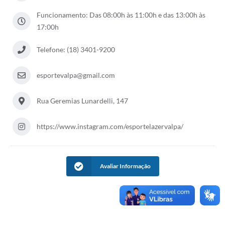
Funcionamento: Das 08:00h às 11:00h e das 13:00h às
Leis Municipais Online
17:00h
Galeria de Fotos
Telefone: (18) 3401-9200
Contratos
esportevalpa@gmail.com
Ouvidoria
Audiências Públicas
Rua Geremias Lunardelli, 147
Arquivos para Download
https://www.instagram.com/esportelazervalpa/
Carta de Serviços
Galeria de Vídeos
Avaliar Informação
Secretarias
Projetos
Contas Públicas