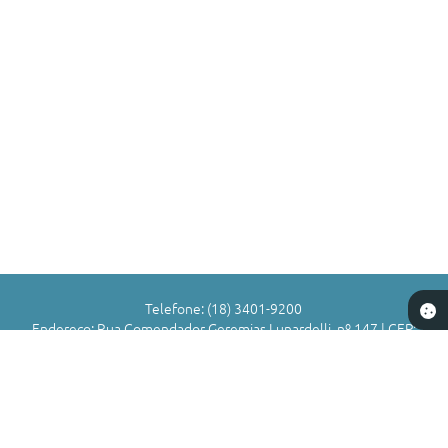
Telefone: (18) 3401-9200
Endereço: Rua Comendador Geremias Lunardelli, nº 147 | CEP:
16880-045
Atendimento de Segunda-feira a Sexta-feira das 8h às 11h | 13h
às 17h
CNPJ: 72.836.588/0001-29
Município de Valparaíso - SP