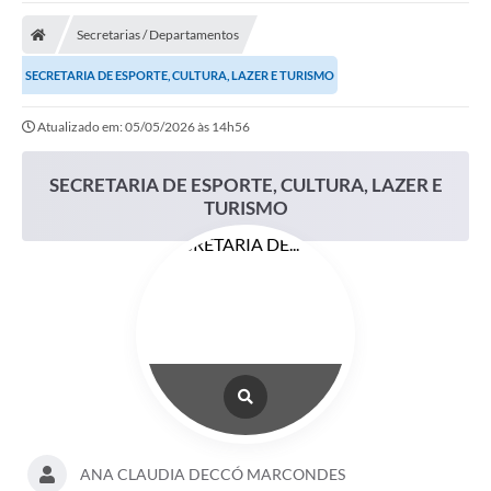
A Prefeitura
Secretarias / Departamentos
A Nossa Cidade
SECRETARIA DE ESPORTE, CULTURA, LAZER E TURISMO
SECRETARIA E DEPARTAMENTOS
Atualizado em: 05/05/2026 às 14h56
Planos Municipais
SECRETARIA DE ESPORTE, CULTURA, LAZER E
SIC
TURISMO
Transparência
Editais
Diário Oficial
Contato
Serviços
Defesa Civil
ANA CLAUDIA DECCÓ MARCONDES
Fale com o Prefeito