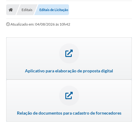
A Prefeitura
Editais
Editais de Licitação
A Nossa Cidade
Atualizado em: 04/08/2026 às 10h42
SECRETARIA E DEPARTAMENTOS
Planos Municipais
SIC
Transparência
Aplicativo para elaboração de proposta digital
Editais
Diário Oficial
Contato
Serviços
Relação de documentos para cadastro de fornecedores
Defesa Civil
Fale com o Prefeito