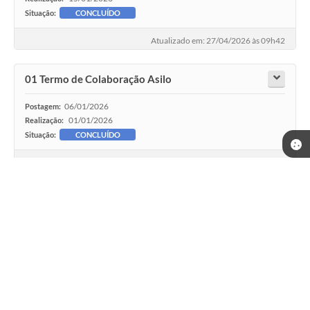
Situação:
CONCLUÍDO
Atualizado em: 27/04/2026 às 09h42
01 Termo de Colaboração Asilo
06/01/2026
Postagem:
01/01/2026
Realização:
Situação:
CONCLUÍDO
Atualizado em: 27/04/2026 às 09h58
Proc 151-2025 - Pr Eletronico 28-2025 (Pão,
Leite e Itens de Padaria)
04/12/2025 às 13h00
Postagem:
18/12/2025 às 08h45
Realização:
Situação:
CONCLUÍDO
Atualizado em: 13/03/2026 às 10h32