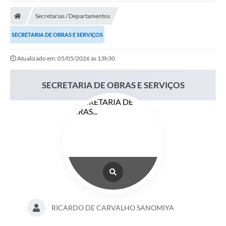
A Prefeitura
Secretarias / Departamentos
A Nossa Cidade
SECRETARIA DE OBRAS E SERVIÇOS
SECRETARIA E DEPARTAMENTOS
Atualizado em: 05/05/2026 às 13h30
Planos Municipais
SECRETARIA DE OBRAS E SERVIÇOS
SIC
Transparência
Editais
Diário Oficial
Contato
Serviços
Defesa Civil
RICARDO DE CARVALHO SANOMIYA
Fale com o Prefeito