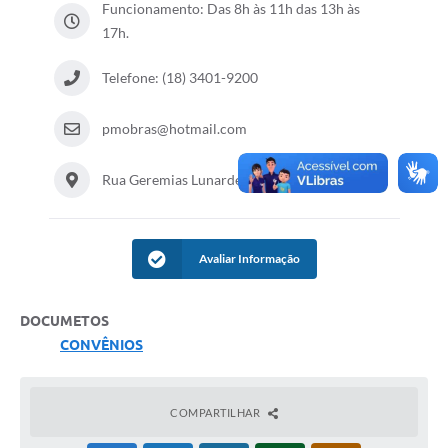
Funcionamento: Das 8h às 11h das 13h às
17h.
Leis Municipais Online
Galeria de Fotos
Telefone: (18) 3401-9200
Contratos
pmobras@hotmail.com
Ouvidoria
Rua Geremias Lunardelli, 147
Audiências Públicas
Arquivos para Download
Avaliar Informação
Carta de Serviços
Galeria de Vídeos
DOCUMETOS
Secretarias
CONVÊNIOS
Projetos
COMPARTILHAR
Contas Públicas