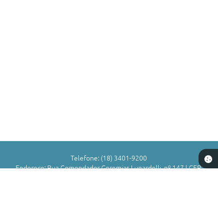
Telefone: (18) 3401-9200
Endereço: Rua Comendador Geremias Lunardelli, nº 147 | CEP:
16880-045
Atendimento de Segunda-feira a Sexta-feira das 8h às 11h | 13h
às 17h
CNPJ: 72.836.588/0001-29
Município de Valparaíso - SP