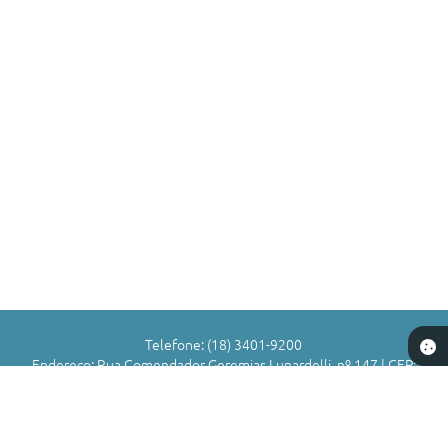
Telefone: (18) 3401-9200
Endereço: Rua Comendador Geremias Lunardelli, nº 147 | CEP:
16880-045
Atendimento de Segunda-feira a Sexta-feira das 8h às 11h | 13h
às 17h
CNPJ: 72.836.588/0001-29