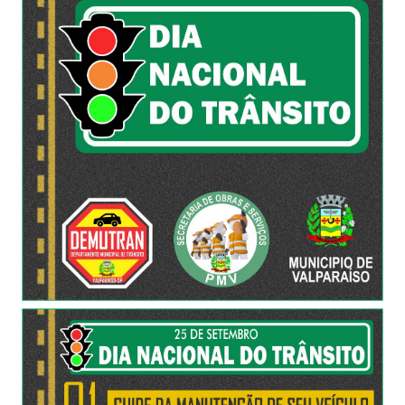
Links
Serviços Online
Telefones Úteis
Jornal
Agenda
SIC
Notícias