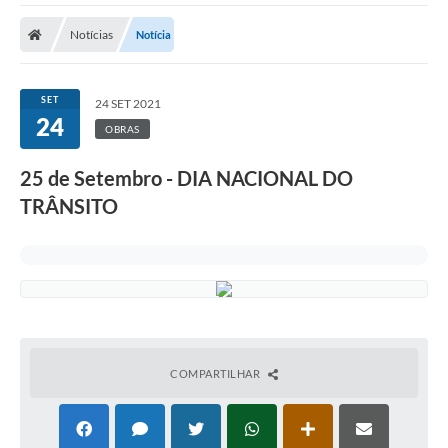
A Prefeitura
Notícias
Notícia
A Nossa Cidade
SECRETARIA E DEPARTAMENTOS
SET
24 SET 2021
24
Planos Municipais
OBRAS
SIC
25 de Setembro - DIA NACIONAL DO
TRÂNSITO
Transparência
Editais
Diário Oficial
Contato
Serviços
COMPARTILHAR
Defesa Civil
Fale com o Prefeito