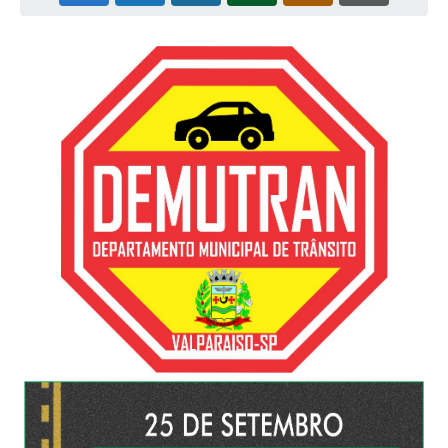
Leis Municipais Online
Galeria de Fotos
Contratos
Ouvidoria
Audiências Públicas
Arquivos para Download
Carta de Serviços
Galeria de Vídeos
Secretarias
Projetos
Contas Públicas