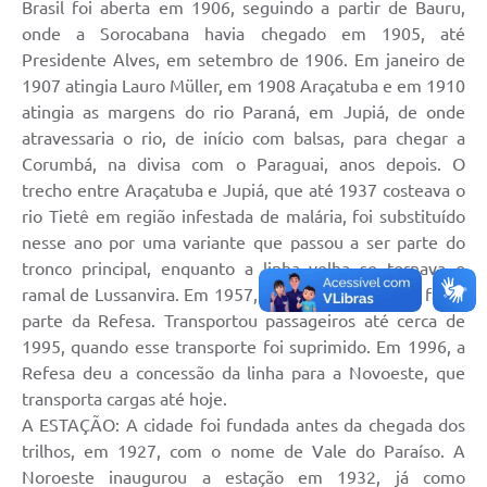
Brasil foi aberta em 1906, seguindo a partir de Bauru,
onde a Sorocabana havia chegado em 1905, até
Leis Municipais Online
Presidente Alves, em setembro de 1906. Em janeiro de
Galeria de Fotos
1907 atingia Lauro Müller, em 1908 Araçatuba e em 1910
atingia as margens do rio Paraná, em Jupiá, de onde
Contratos
atravessaria o rio, de início com balsas, para chegar a
Ouvidoria
Corumbá, na divisa com o Paraguai, anos depois. O
trecho entre Araçatuba e Jupiá, que até 1937 costeava o
Audiências Públicas
rio Tietê em região infestada de malária, foi substituído
nesse ano por uma variante que passou a ser parte do
Arquivos para Download
tronco principal, enquanto a linha velha se tornava o
Carta de Serviços
ramal de Lussanvira. Em 1957, a Noroeste passou a fazer
parte da Refesa. Transportou passageiros até cerca de
Galeria de Vídeos
1995, quando esse transporte foi suprimido. Em 1996, a
Refesa deu a concessão da linha para a Novoeste, que
Secretarias
transporta cargas até hoje.
Projetos
A ESTAÇÃO: A cidade foi fundada antes da chegada dos
trilhos, em 1927, com o nome de Vale do Paraíso. A
Contas Públicas
Noroeste inaugurou a estação em 1932, já como