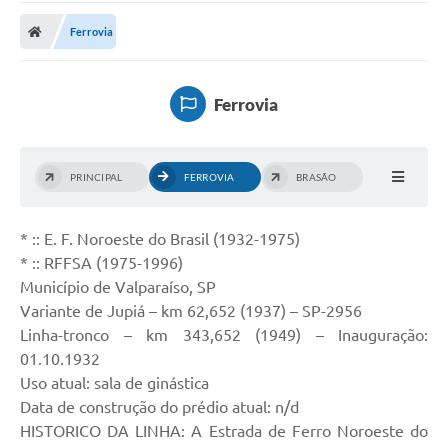
A Prefeitura
Ferrovia
A Nossa Cidade
SECRETARIA E DEPARTAMENTOS
Ferrovia
Planos Municipais
SIC
PRINCIPAL
FERROVIA
BRASÃO
Transparência
* :: E. F. Noroeste do Brasil (1932-1975)
Editais
* :: RFFSA (1975-1996)
Diário Oficial
Município de Valparaíso, SP
Variante de Jupiá – km 62,652 (1937) – SP-2956
Contato
Linha-tronco – km 343,652 (1949) – Inauguração:
01.10.1932
Serviços
Uso atual: sala de ginástica
Defesa Civil
Data de construção do prédio atual: n/d
HISTORICO DA LINHA: A Estrada de Ferro Noroeste do
Fale com o Prefeito