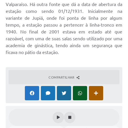
Valparaíso. Há outra fonte que dá a data de abertura da
Links
estação como sendo 01/12/1931. Inicialmente na
Serviços Online
variante de Jupiá, onde foi ponta de linha por algum
tempo, a estação passou a pertencer à linha-tronco em
Telefones Úteis
1940. No final de 2001 estava em estado até que
Jornal
razoável, com uma de suas salas sendo utilizado por uma
academia de ginástica, tendo ainda um segurança que
Agenda
ficava no pátio da estação.
SIC
Notícias
COMPARTILHAR