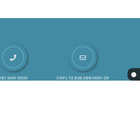
(18) 3401-9200
CNPJ:
72.836.588/0001-29
026 16:34