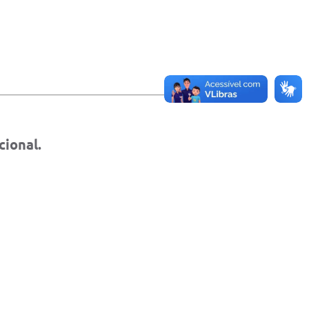
cional
.