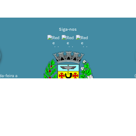
Siga-nos
a-feira a
11h | 13h
ão do Sistema:
3.5.3 - 19/06/2026
Portal atualizado em:
06/08/2