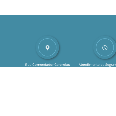
Rua Comendador Geremias
Atendimento de Segund
Lunardelli, nº 147
CEP: 16880-
Sexta-feira das 8h às 
045
Valparaíso - SP
às 17h
Vers