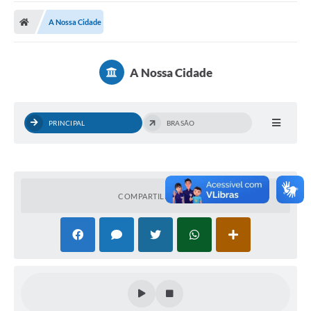
A Prefeitura
A Nossa Cidade
A Nossa Cidade
SECRETARIA E DEPARTAMENTOS
A Nossa Cidade
Planos Municipais
SIC
PRINCIPAL
BRASÃO
Transparência
Editais
COMPARTILHAR
Diário Oficial
Contato
Serviços
Defesa Civil
Fale com o Prefeito