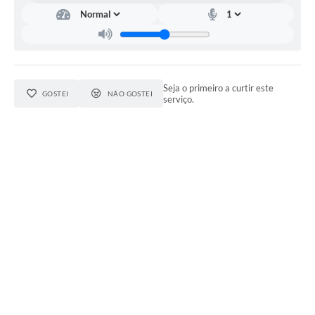
Leis Municipais Online
Galeria de Fotos
Contratos
Seja o primeiro a curtir este
GOSTEI
NÃO GOSTEI
serviço.
Ouvidoria
Audiências Públicas
Arquivos para Download
Carta de Serviços
Galeria de Vídeos
Secretarias
Projetos
Contas Públicas