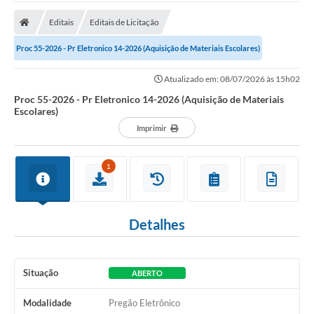
A Prefeitura
Editais
Editais de Licitação
A Nossa Cidade
Proc 55-2026 - Pr Eletronico 14-2026 (Aquisição de Materiais Escolares)
SECRETARIA E DEPARTAMENTOS
Atualizado em: 08/07/2026 às 15h02
Planos Municipais
Proc 55-2026 - Pr Eletronico 14-2026 (Aquisição de Materiais
Escolares)
SIC
Imprimir
Transparência
1
Editais
Diário Oficial
Detalhes
Contato
Serviços
Situação
ABERTO
Defesa Civil
Modalidade
Pregão Eletrônico
Fale com o Prefeito