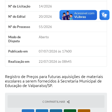
Nº da Licitação
14/2026
Leis Municipais Online
Nº do Edital
20/2026
Galeria de Fotos
Nº do Processo
55/2026
Contratos
Modo de
Aberto
Ouvidoria
Disputa
Audiências Públicas
Publicado em
07/07/2026 às 17h00
Arquivos para Download
Realização em
22/07/2026 às 08h45
Carta de Serviços
Registro de Preços para futuras aquisições de materiais
Galeria de Vídeos
escolares a serem fornecidos à Secretaria Municipal de
Educação de Valparaíso/SP.
Secretarias
Projetos
COMPARTILHAR
Contas Públicas