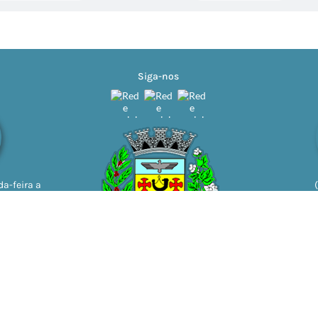
Siga-nos
a-feira a
11h | 13h
ão do Sistema:
3.5.3 - 19/06/2026
Portal atualizado em:
06/08/2