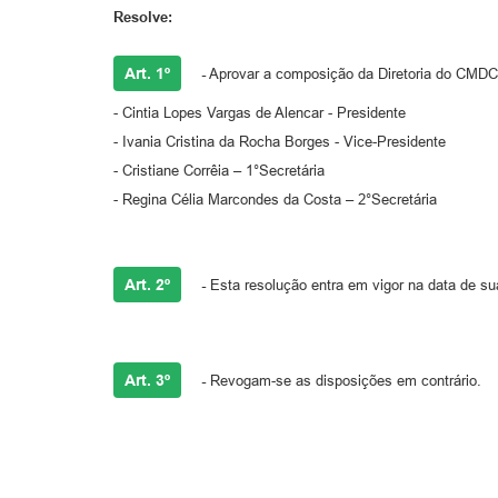
Resolve:
Art. 1º
-
Aprovar a composição da Diretoria do CMDC
- Cintia Lopes Vargas de Alencar - Presidente
- Ivania Cristina da Rocha Borges - Vice-Presidente
- Cristiane Corrêia – 1°Secretária
- Regina Célia Marcondes da Costa – 2°Secretária
Art. 2º
-
Esta resolução entra em vigor na data de su
Art. 3º
-
Revogam-se as disposições em contrário.