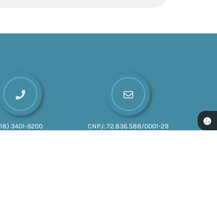
(18) 3401-9200
CNPJ:
72.836.588/0001-29
026 16:52