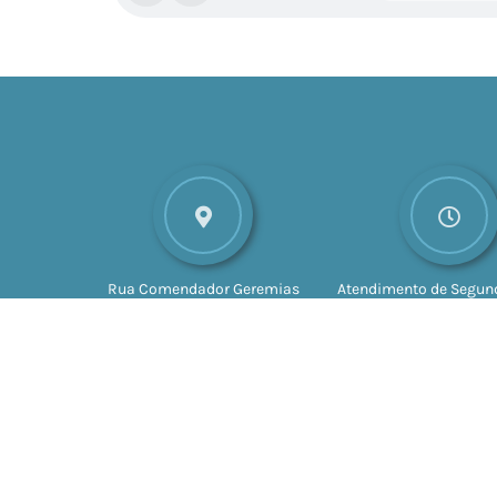
Rua Comendador Geremias
Atendimento de Segund
Lunardelli, nº 147
CEP: 16880-
Sexta-feira das 8h às 
045
Valparaíso - SP
às 17h
Vers