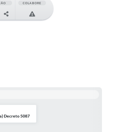
ÇÃO
COLABORE
a) Decreto 5087