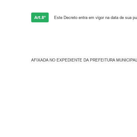
Art.8º
Este Decreto entra em vigor na data de sua p
AFIXADA NO EXPEDIENTE DA PREFEITURA MUNICIPAL DE VAL