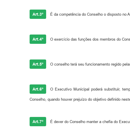
Art.3º
É da competência do Conselho o disposto no A
Art.4º
O exercício das funções dos membros do Consel
Art.5º
O conselho terá seu funcionamento regido pelas
Art.6º
O Executivo Municipal poderá substituir, tem
Conselho, quando houver prejuízo do objetivo definido nest
Art.7º
É dever do Conselho manter a chefia do Execut