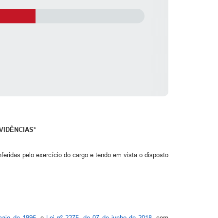
VIDÊNCIAS*
eridas pelo exercício do cargo e tendo em vista o disposto
maio de 1996
, e
Lei nº 2275, de 07 de junho de 2018
, com