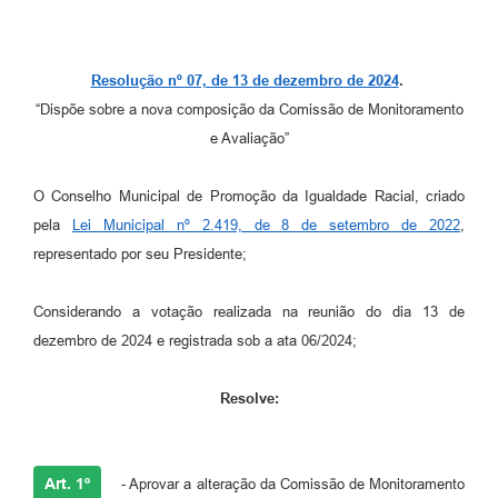
Leis Municipais Online
Galeria de Fotos
Resolução nº 07, de 13 de dezembro de 2024
.
“Dispõe sobre a nova composição da Comissão de Monitoramento
Contratos
e Avaliação”
Ouvidoria
O Conselho Municipal de Promoção da Igualdade Racial, criado
Audiências Públicas
pela
Lei Municipal nº 2.419, de 8 de setembro de 2022
,
Arquivos para Download
representado por seu Presidente;
Carta de Serviços
Considerando a votação realizada na reunião do dia 13 de
Galeria de Vídeos
dezembro de 2024 e registrada sob a ata 06/2024;
Secretarias
Resolve:
Projetos
Contas Públicas
Art. 1º
- Aprovar a alteração da Comissão de Monitoramento