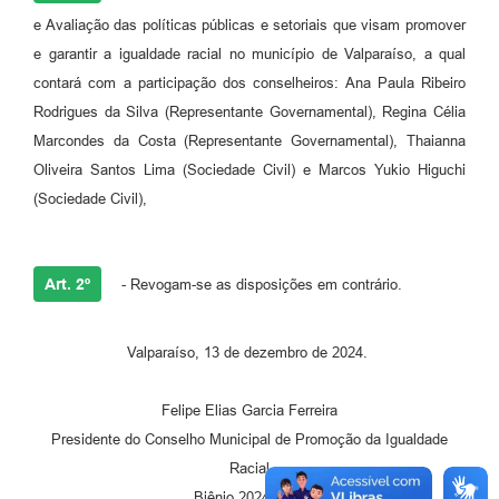
Links
e Avaliação das políticas públicas e setoriais que visam promover
e garantir a igualdade racial no município de Valparaíso, a qual
Serviços Online
contará com a participação dos conselheiros: Ana Paula Ribeiro
Telefones Úteis
Rodrigues da Silva (Representante Governamental), Regina Célia
Marcondes da Costa (Representante Governamental), Thaianna
Jornal
Oliveira Santos Lima (Sociedade Civil) e Marcos Yukio Higuchi
Agenda
(Sociedade Civil),
SIC
Notícias
Art. 2º
- Revogam-se as disposições em contrário.
Valparaíso, 13 de dezembro de 2024.
Felipe Elias Garcia Ferreira
Presidente do Conselho Municipal de Promoção da Igualdade
Racial
Biênio 2024/2026