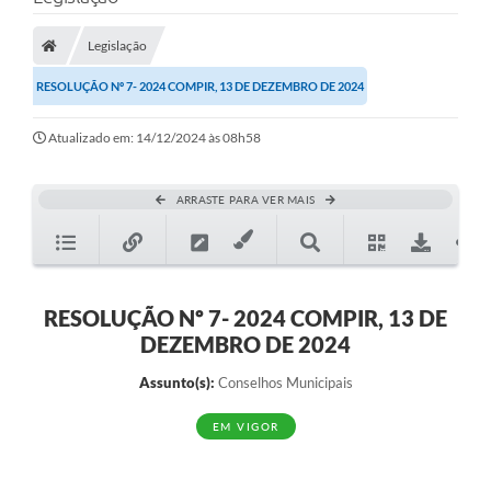
A Prefeitura
Legislação
A Nossa Cidade
RESOLUÇÃO Nº 7- 2024 COMPIR, 13 DE DEZEMBRO DE 2024
SECRETARIA E DEPARTAMENTOS
Atualizado em: 14/12/2024 às 08h58
Planos Municipais
SIC
ARRASTE PARA VER MAIS
Transparência
Editais
Diário Oficial
RESOLUÇÃO Nº 7- 2024 COMPIR, 13 DE
DEZEMBRO DE 2024
Contato
Assunto(s):
Conselhos Municipais
Serviços
EM VIGOR
Defesa Civil
Fale com o Prefeito