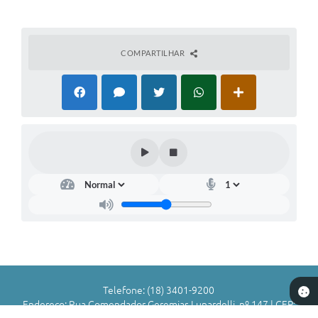
COMPARTILHAR
Telefone: (18) 3401-9200
Endereço: Rua Comendador Geremias Lunardelli, nº 147 | CEP: