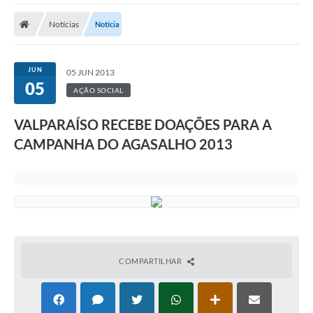
A Prefeitura
Notícias
Notícia
A Nossa Cidade
SECRETARIA E DEPARTAMENTOS
JUN
05 JUN 2013
05
Planos Municipais
AÇÃO SOCIAL
SIC
VALPARAÍSO RECEBE DOAÇÕES PARA A
CAMPANHA DO AGASALHO 2013
Transparência
Editais
Diário Oficial
Contato
Serviços
COMPARTILHAR
Defesa Civil
Fale com o Prefeito