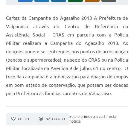
Leis Municipais Online
Cartaz da Campanha do Agasalho 2013 A Prefeitura de
Galeria de Fotos
Valparaíso através do Centro de Referência da
Contratos
Assistência Social - CRAS em parceria com a Polícia
Militar realizam a Campanha do Agasalho 2013. As
Ouvidoria
doações podem ser entregues nos pontos de arrecadação
Audiências Públicas
(bancos e supermercados), na sede do CRAS ou na Polícia
Militar, localizada na Avenida 9 de julho, 61 no centro. O
Arquivos para Download
foco da campanha é a mobilização para doação de roupas
Carta de Serviços
em bom estado de conservação, que possam ser doadas
Galeria de Vídeos
pela Prefeitura às famílias carentes de Valparaíso.
Secretarias
Projetos
Seja o primeiro a curtir esta
GOSTEI
NÃO GOSTEI
notícia.
Contas Públicas