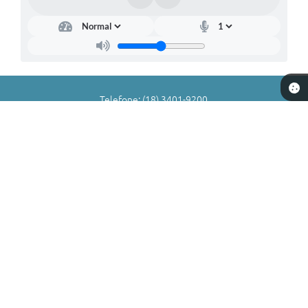
Telefone: (18) 3401-9200
Endereço: Rua Comendador Geremias Lunardelli, nº 147 | CEP:
16880-045
Atendimento de Segunda-feira a Sexta-feira das 8h às 11h | 13h
às 17h
CNPJ: 72.836.588/0001-29
Município de Valparaíso - SP
Versão do Sistema:
3.5.3 - 19/06/2026
Portal atualizado em:
05/08/2026 17:01
Dados Abertos
Copyright Instar - 2006-2026. Todos os direitos reservados -
Instar Tecnologia