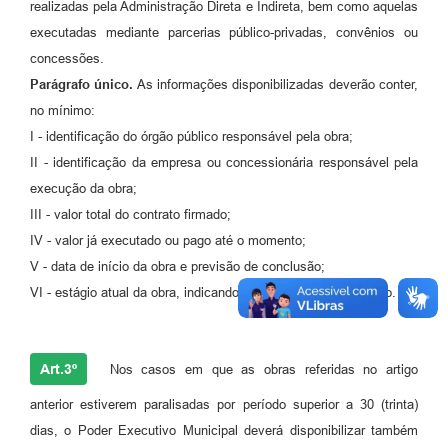
realizadas pela Administração Direta e Indireta, bem como aquelas
executadas mediante parcerias público-privadas, convênios ou
concessões.
Parágrafo único.
As informações disponibilizadas deverão conter,
no mínimo:
I - identificação do órgão público responsável pela obra;
II - identificação da empresa ou concessionária responsável pela
execução da obra;
III - valor total do contrato firmado;
IV - valor já executado ou pago até o momento;
V - data de início da obra e previsão de conclusão;
VI - estágio atual da obra, indicando o percentual de execução.
Art.3º
Nos casos em que as obras referidas no artigo
anterior estiverem paralisadas por período superior a 30 (trinta)
dias, o Poder Executivo Municipal deverá disponibilizar também