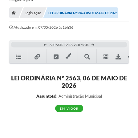
A Prefeitura
Legislação
LEI ORDINÁRIA Nº 2563, 06 DE MAIO DE 2026
A Nossa Cidade
SECRETARIA E DEPARTAMENTOS
Atualizado em: 07/05/2026 às 16h36
Planos Municipais
ARRASTE PARA VER MAIS
SIC
Transparência
Editais
LEI ORDINÁRIA Nº 2563, 06 DE MAIO DE
2026
Diário Oficial
Assunto(s):
Administração Municipal
Contato
EM VIGOR
Serviços
Defesa Civil
Fale com o Prefeito