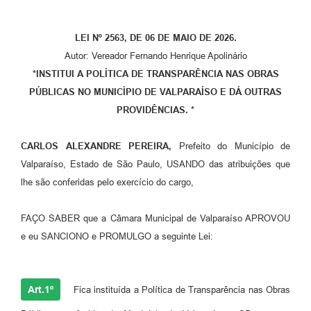
Leis Municipais Online
LEI Nº 2563, DE 06 DE MAIO DE 2026.
Galeria de Fotos
Autor: Vereador Fernando Henrique Apolinário
*
INSTITUI A POLÍTICA DE TRANSPARÊNCIA NAS OBRAS
Contratos
PÚBLICAS NO MUNICÍPIO DE VALPARAÍSO E DÁ OUTRAS
Ouvidoria
PROVIDÊNCIAS. *
Audiências Públicas
CARLOS ALEXANDRE PEREIRA,
Prefeito do Município de
Arquivos para Download
Valparaíso, Estado de São Paulo, USANDO das atribuições que
lhe são conferidas pelo exercício do cargo,
Carta de Serviços
Galeria de Vídeos
FAÇO SABER que a Câmara Municipal de Valparaíso APROVOU
e eu SANCIONO e PROMULGO a seguinte Lei:
Secretarias
Projetos
Art.1º
Fica instituída a Política de Transparência nas Obras
Contas Públicas