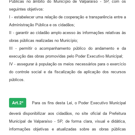
Públicas no âmbito do Município de Valparaíso - SP, com os
Links
seguintes objetivos:
Serviços Online
I - estabelecer uma relação de cooperação e transparência entre a
Administração Pública e os cidadãos;
Telefones Úteis
II - garantir ao cidadão amplo acesso às informações relativas às
Jornal
obras públicas realizadas no Município;
III - permitir o acompanhamento público do andamento e da
Agenda
execução das obras promovidas pelo Poder Executivo Municipal;
SIC
IV - assegurar à população os meios necessários para o exercício
do controle social e da fiscalização da aplicação dos recursos
Notícias
públicos.
Art.2º
Para os fins desta Lei, o Poder Executivo Municipal
deverá disponibilizar aos cidadãos, no site oficial da Prefeitura
Municipal de Valparaíso - SP, de forma clara, visual e didática,
informações objetivas e atualizadas sobre as obras públicas