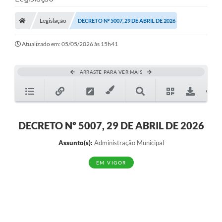
A Prefeitura
Legislação
DECRETO Nº 5007, 29 DE ABRIL DE 2026
A Nossa Cidade
SECRETARIA E DEPARTAMENTOS
Atualizado em: 05/05/2026 às 15h41
Planos Municipais
ARRASTE PARA VER MAIS
SIC
Transparência
Editais
DECRETO Nº 5007, 29 DE ABRIL DE 2026
Diário Oficial
Assunto(s):
Administração Municipal
Contato
EM VIGOR
Serviços
Defesa Civil
Fale com o Prefeito