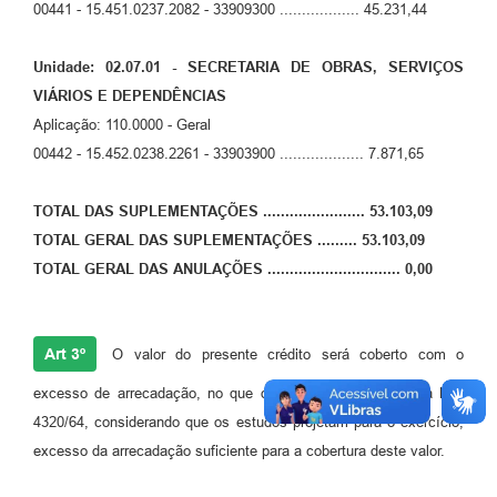
00441 - 15.451.0237.2082 - 33909300 .................. 45.231,44
Links
Serviços Online
Unidade: 02.07.01 - SECRETARIA DE OBRAS, SERVIÇOS
VIÁRIOS E DEPENDÊNCIAS
Telefones Úteis
Aplicação: 110.0000 - Geral
Jornal
00442 - 15.452.0238.2261 - 33903900 ................... 7.871,65
Agenda
TOTAL DAS SUPLEMENTAÇÕES ....................... 53.103,09
SIC
TOTAL GERAL DAS SUPLEMENTAÇÕES ......... 53.103,09
TOTAL GERAL DAS ANULAÇÕES ..............................
0,00
Notícias
Art 3º
O valor do presente crédito será coberto com o
excesso de arrecadação, no que dispõe o § 3ºdo Art.43,da L.F.
4320/64, considerando que os estudos projetam para o exercício,
excesso da arrecadação suficiente para a cobertura deste valor.