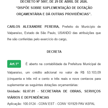
DECRETO Nº 5007, DE 29 DE ABRIL DE 2026.
Leis Municipais Online
“DISPÕE SOBRE SUPLEMENTAÇÃO DE DOTAÇÃO
ORÇAMENTÁRIA E DÁ OUTRAS PROVIDÊNCIAS”.
Galeria de Fotos
Contratos
CARLOS ALEXANDRE PEREIRA,
Prefeito do Município de
Valparaíso, Estado de São Paulo, USANDO das atribuições que
Ouvidoria
lhe são conferidas pelo exercício do cargo,
Audiências Públicas
DECRETA
Arquivos para Download
Art.1º
É aberto na contabilidade da Prefeitura Municipal de
Carta de Serviços
Valparaíso, um crédito adicional no valor de R$ 53.103,09
Galeria de Vídeos
(cinquenta e três mil e cento e três reais e nove centavos para
Secretarias
suplementar as seguintes dotações orçamentárias:
Unidade: 02.07.01 - SECRETARIA DE OBRAS, SERVIÇOS
Projetos
VIÁRIOS E DEPENDÊNCIAS
Contas Públicas
Aplicação: 100.0124 - CONV.EST - CONV 101929 PAV ASFAL