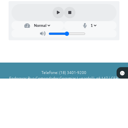
Telefone: (18) 3401-9200
Endereço: Rua Comendador Geremias Lunardelli, nº 147 | CEP:
16880-045
Atendimento de Segunda-feira a Sexta-feira das 8h às 11h | 13h
às 17h
CNPJ: 72.836.588/0001-29
Município de Valparaíso - SP
Versão do Sistema:
3.5.3 - 19/06/2026