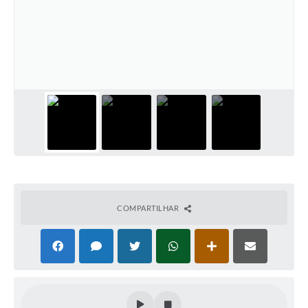
Leis Municipais Online
Galeria de Fotos
Contratos
Ouvidoria
Audiências Públicas
Arquivos para Download
Carta de Serviços
COMPARTILHAR
Galeria de Vídeos
Secretarias
Projetos
Contas Públicas