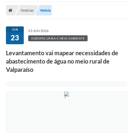
A Prefeitura
Notícias
Notícia
A Nossa Cidade
SECRETARIA E DEPARTAMENTOS
JUN
23 JUN 2026
23
Planos Municipais
AGROPECUÁRIA E MEIO AMBIENTE
SIC
Levantamento vai mapear necessidades de
abastecimento de água no meio rural de
Transparência
Valparaíso
Editais
Diário Oficial
Contato
Serviços
Defesa Civil
Fale com o Prefeito