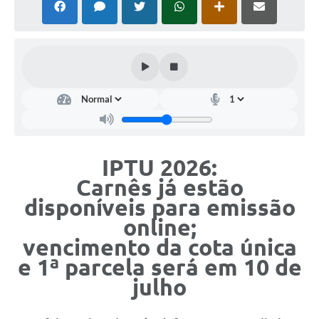
Leis Municipais Online
Galeria de Fotos
Contratos
Ouvidoria
Audiências Públicas
IPTU 2026:
Arquivos para Download
Carnês já estão
Carta de Serviços
disponíveis para emissão
Galeria de Vídeos
online;
vencimento da cota única
Secretarias
e 1ª parcela será em 10 de
Projetos
julho
Contas Públicas