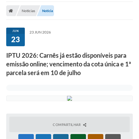
A Prefeitura
Notícias
Notícia
A Nossa Cidade
SECRETARIA E DEPARTAMENTOS
JUN
23 JUN 2026
23
Planos Municipais
SIC
IPTU 2026: Carnês já estão disponíveis para
emissão online; vencimento da cota única e 1ª
Transparência
parcela será em 10 de julho
Editais
Diário Oficial
Contato
Serviços
Defesa Civil
COMPARTILHAR
Fale com o Prefeito