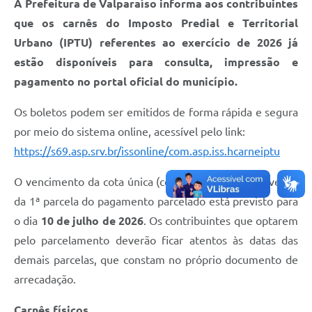
A Prefeitura de Valparaíso informa aos contribuintes
Links
que os carnês do Imposto Predial e Territorial
Serviços Online
Urbano (IPTU) referentes ao exercício de 2026 já
estão disponíveis para consulta, impressão e
Telefones Úteis
pagamento no portal oficial do município.
Jornal
Os boletos podem ser emitidos de forma rápida e segura
Agenda
por meio do sistema online, acessível pelo link:
SIC
https://s69.asp.srv.br/issonline/com.asp.iss.hcarneiptu
Notícias
O vencimento da cota única (com desconto, se houver) e
da 1ª parcela do pagamento parcelado está previsto para
o dia
10 de julho de 2026
. Os contribuintes que optarem
pelo parcelamento deverão ficar atentos às datas das
demais parcelas, que constam no próprio documento de
arrecadação.
Carnês físicos