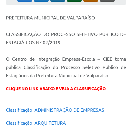
Leis Municipais Online
PREFEITURA MUNICIPAL DE VALPARAÍSO
Galeria de Fotos
Contratos
CLASSIFICAÇÃO DO PROCESSO SELETIVO PÚBLICO DE
ESTAGIÁRIOS Nº 02/2019
Ouvidoria
Audiências Públicas
O Centro de Integração Empresa-Escola – CIEE torna
pública Classificação do Processo Seletivo Público de
Arquivos para Download
Estagiários da Prefeitura Municipal de Valparaíso
Carta de Serviços
CLIQUE NO LINK ABAIXO E VEJA A CLASSIFICAÇÃO
Galeria de Vídeos
Secretarias
Classificação ADMINISTRAÇÃO DE EMPRESAS
Projetos
Classificação ARQUITETURA
Contas Públicas