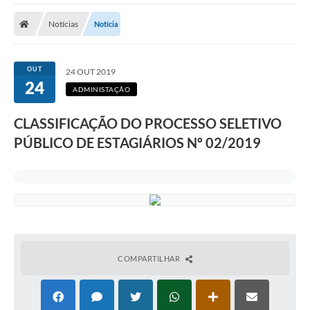
A Prefeitura
Notícias
Notícia
A Nossa Cidade
SECRETARIA E DEPARTAMENTOS
OUT
24 OUT 2019
24
Planos Municipais
ADMINISTAÇÃO
SIC
CLASSIFICAÇÃO DO PROCESSO SELETIVO
PÚBLICO DE ESTAGIÁRIOS Nº 02/2019
Transparência
Editais
Diário Oficial
Contato
Serviços
COMPARTILHAR
Defesa Civil
Fale com o Prefeito