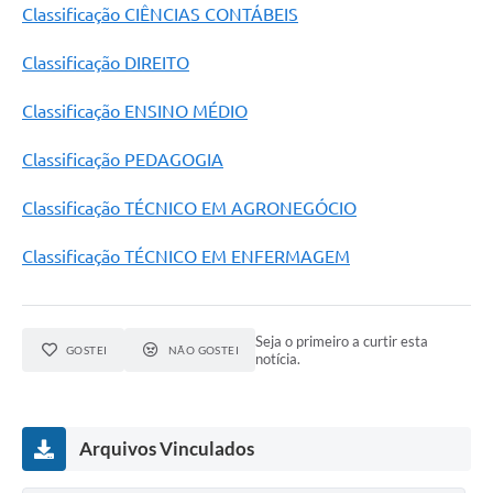
Classificação CIÊNCIAS CONTÁBEIS
Links
Serviços Online
Classificação DIREITO
Telefones Úteis
Classificação ENSINO MÉDIO
Jornal
Classificação PEDAGOGIA
Agenda
Classificação TÉCNICO EM AGRONEGÓCIO
SIC
Classificação TÉCNICO EM ENFERMAGEM
Notícias
Seja o primeiro a curtir esta
GOSTEI
NÃO GOSTEI
notícia.
Arquivos Vinculados