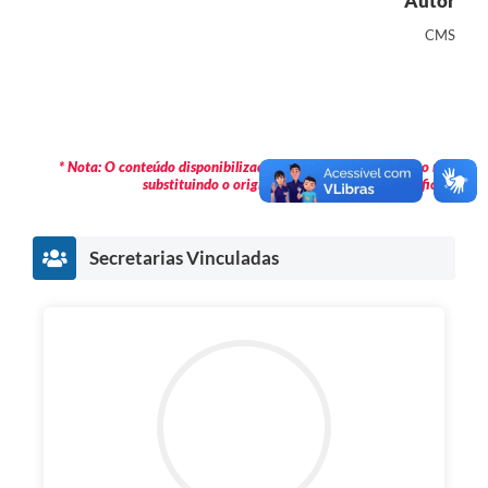
Autor
Links
CMS
Serviços Online
Telefones Úteis
Jornal
* Nota: O conteúdo disponibilizado é meramente informativo não
substituindo o original publicado em Diário Oficial.
Agenda
SIC
Secretarias Vinculadas
Notícias