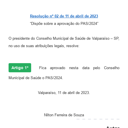
Leis Municipais Online
Resolução nº 02 de 11 de abril de 2023
Galeria de Fotos
“Dispõe sobre a aprovação do PAS/2024”
Contratos
O presidente do Conselho Municipal de Saúde de Valparaíso – SP,
Ouvidoria
no uso de suas atribuições legais, resolve:
Audiências Públicas
Arquivos para Download
Artigo 1º
Fica aprovado nesta data pelo Conselho
Carta de Serviços
Municipal de Saúde o PAS/2024.
Galeria de Vídeos
Valparaíso, 11 de abril de 2023.
Secretarias
Projetos
Nilton Ferreira de Souza
Contas Públicas