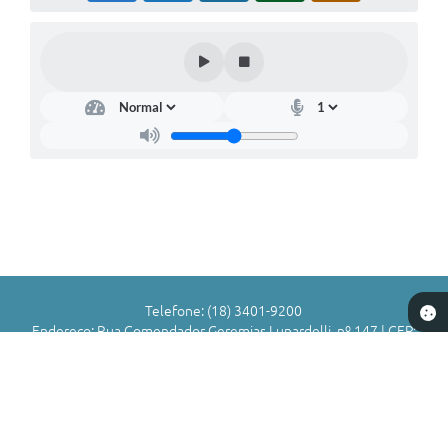
Telefone: (18) 3401-9200
Endereço: Rua Comendador Geremias Lunardelli, nº 147 | CEP:
16880-045
Atendimento de Segunda-feira a Sexta-feira das 8h às 11h | 13h
às 17h
CNPJ: 72.836.588/0001-29
Município de Valparaíso - SP