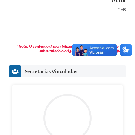
Autor
Links
CMS
Serviços Online
Telefones Úteis
Jornal
* Nota: O conteúdo disponibilizado é meramente informativo não
substituindo o original publicado em Diário Oficial.
Agenda
SIC
Secretarias Vinculadas
Notícias