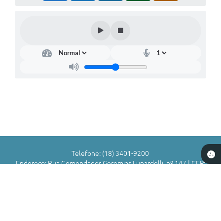
Telefone: (18) 3401-9200
Endereço: Rua Comendador Geremias Lunardelli, nº 147 | CEP:
16880-045
Atendimento de Segunda-feira a Sexta-feira das 8h às 11h | 13h
às 17h
CNPJ: 72.836.588/0001-29
Município de Valparaíso - SP