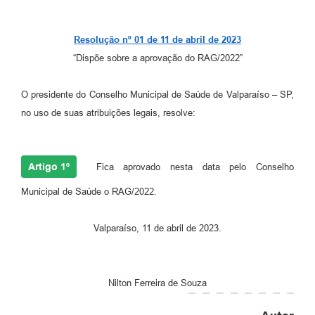
Leis Municipais Online
Resolução nº 01 de 11 de abril de 2023
Galeria de Fotos
“Dispõe sobre a aprovação do RAG/2022”
Contratos
O presidente do Conselho Municipal de Saúde de Valparaíso – SP,
Ouvidoria
no uso de suas atribuições legais, resolve:
Audiências Públicas
Arquivos para Download
Artigo 1º
Fica aprovado nesta data pelo Conselho
Carta de Serviços
Municipal de Saúde o RAG/2022.
Galeria de Vídeos
Valparaíso, 11 de abril de 2023.
Secretarias
Projetos
Nilton Ferreira de Souza
Contas Públicas