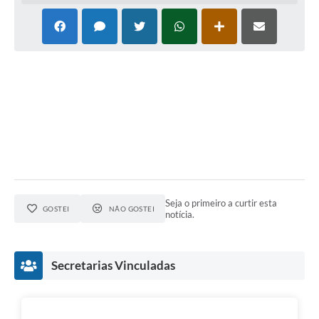
Leis Municipais Online
Galeria de Fotos
Contratos
Ouvidoria
Audiências Públicas
Arquivos para Download
Carta de Serviços
Seja o primeiro a curtir esta
GOSTEI
NÃO GOSTEI
notícia.
Galeria de Vídeos
Secretarias
Secretarias Vinculadas
Projetos
Contas Públicas