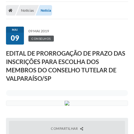
A Prefeitura
Notícias
Notícia
A Nossa Cidade
SECRETARIA E DEPARTAMENTOS
MAI
09 MAI 2019
09
Planos Municipais
CONSELHOS
SIC
EDITAL DE PRORROGAÇÃO DE PRAZO DAS
INSCRIÇÕES PARA ESCOLHA DOS
Transparência
MEMBROS DO CONSELHO TUTELAR DE
Editais
VALPARAÍSO/SP
Diário Oficial
Contato
Serviços
Defesa Civil
COMPARTILHAR
Fale com o Prefeito