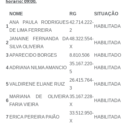
horário: 09:00.
Links
NOME
RG
SITUAÇÃO
Serviços Online
ANA PAULA RODRIGUES
42.714.222-
1
HABILITADA
Telefones Úteis
DE LIMA FERREIRA
2
Jornal
JANAINE FERNANDA DA
48.322.554-
2
HABILITADA
SILVA OLIVEIRA
X
Agenda
3
APARECIDO BORGES
8.810.506
HABILITADO
SIC
35.167.220-
4
ADRIANA NILMA AMANCIO
HABILITADA
Notícias
5
26.415.764-
5
VALDIRENE ELIANE RUIZ
HABILITADA
3
MARIANA DE OLIVEIRA
35.167.228-
6
HABILITADA
FARIA VIEIRA
X
33.512.950-
7
ERICA PEREIRA PAIÃO
HABILITADA
X