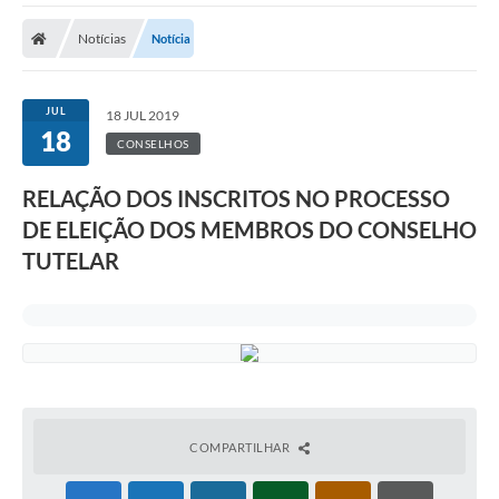
A Prefeitura
Notícias
Notícia
A Nossa Cidade
SECRETARIA E DEPARTAMENTOS
JUL
18 JUL 2019
18
Planos Municipais
CONSELHOS
SIC
RELAÇÃO DOS INSCRITOS NO PROCESSO
DE ELEIÇÃO DOS MEMBROS DO CONSELHO
Transparência
TUTELAR
Editais
Diário Oficial
Contato
Serviços
Defesa Civil
COMPARTILHAR
Fale com o Prefeito