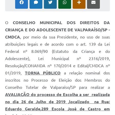
Leis Municipais Online
Galeria de Fotos
O
CONSELHO MUNICIPAL DOS DIREITOS DA
Contratos
CRIANÇA E DO ADOLESCENTE DE VALPARAÍSO/SP -
CMDCA
, por meio da sua Presidente, no uso de suas
Ouvidoria
atribuições legais e de acordo com o art. 139 da Lei
Audiências Públicas
Federal nº 8.069/90 (Estatuto da Criança e do
Adolescente), Lei Municipal nº 2316/2019,
Arquivos para Download
Resolução/CONANDA nº 170/2014 e Edital/CMDCA nº
Carta de Serviços
01/2019,
TORNA PÚBLICO
a relação nominal dos
Galeria de Vídeos
inscritos no Processo de Eleição dos Membros do
Conselho Tutelar de Valparaíso/SP para realizar a
Secretarias
AVALIAÇÃO do processo de Escolha a ser realizada
Projetos
no dia 26 de Julho de 2019 ,localizado na Rua:
Eduardo Geralde,289 Escola José de Castro em
Contas Públicas