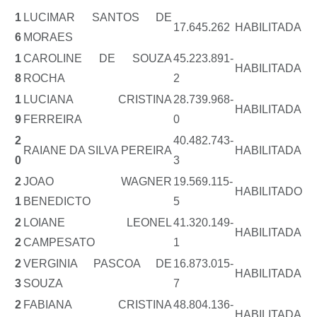
1
LUCIMAR SANTOS DE
17.645.262
HABILITADA
6
MORAES
1
CAROLINE DE SOUZA
45.223.891-
HABILITADA
8
ROCHA
2
1
LUCIANA CRISTINA
28.739.968-
HABILITADA
9
FERREIRA
0
2
40.482.743-
RAIANE DA SILVA PEREIRA
HABILITADA
0
3
2
JOAO WAGNER
19.569.115-
HABILITADO
1
BENEDICTO
5
2
LOIANE LEONEL
41.320.149-
HABILITADA
2
CAMPESATO
1
2
VERGINIA PASCOA DE
16.873.015-
HABILITADA
3
SOUZA
7
2
FABIANA CRISTINA
48.804.136-
HABILITADA