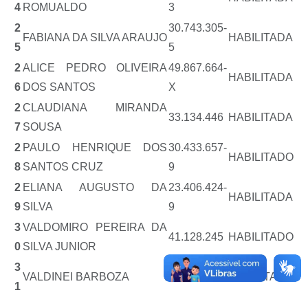
4
ROMUALDO
3
2
30.743.305-
FABIANA DA SILVA ARAUJO
HABILITADA
5
5
2
ALICE PEDRO OLIVEIRA
49.867.664-
HABILITADA
6
DOS SANTOS
X
2
CLAUDIANA MIRANDA
33.134.446
HABILITADA
7
SOUSA
2
PAULO HENRIQUE DOS
30.433.657-
HABILITADO
8
SANTOS CRUZ
9
2
ELIANA AUGUSTO DA
23.406.424-
HABILITADA
9
SILVA
9
3
VALDOMIRO PEREIRA DA
41.128.245
HABILITADO
0
SILVA JUNIOR
3
VALDINEI BARBOZA
3.854.891-4
HABILITADO
1