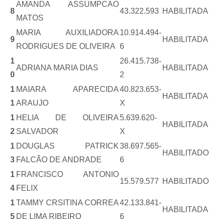
AMANDA ASSUMPCAO
8
43.322.593
HABILITADA
MATOS
MARIA AUXILIADORA
10.914.494-
9
HABILITADA
RODRIGUES DE OLIVEIRA
6
1
26.415.738-
ADRIANA MARIA DIAS
HABILITADA
0
2
1
MAIARA APARECIDA
40.823.653-
HABILITADA
1
ARAUJO
X
1
HELIA DE OLIVEIRA
5.639.620-
HABILITADA
2
SALVADOR
X
1
DOUGLAS PATRICK
38.697.565-
HABILITADO
3
FALCÃO DE ANDRADE
6
1
FRANCISCO ANTONIO
15.579.577
HABILITADO
4
FELIX
1
TAMMY CRSITINA CORREA
42.133.841-
HABILITADA
5
DE LIMA RIBEIRO
6