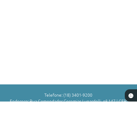
Telefone: (18) 3401-9200
Endereço: Rua Comendador Geremias Lunardelli, nº 147 | CEP:
16880-045
Atendimento de Segunda-feira a Sexta-feira das 8h às 11h | 13h
às 17h
CNPJ: 72.836.588/0001-29
Município de Valparaíso - SP