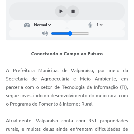
Leis Municipais Online
Galeria de Fotos
Contratos
Ouvidoria
Conectando o Campo ao Futuro
Audiências Públicas
Arquivos para Download
A Prefeitura Municipal de Valparaíso, por meio da
Secretaria de Agropecuária e Meio Ambiente, em
Carta de Serviços
parceria com o setor de Tecnologia da Informação (TI),
Galeria de Vídeos
segue investindo no desenvolvimento do meio rural com
Secretarias
o Programa de Fomento à Internet Rural.
Projetos
Atualmente, Valparaíso conta com 351 propriedades
Contas Públicas
rurais, e muitas delas ainda enfrentam dificuldades de