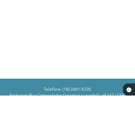
Telefone: (18) 3401-9200
Endereço: Rua Comendador Geremias Lunardelli, nº 147 | CEP:
16880-045
Atendimento de Segunda-feira a Sexta-feira das 8h às 11h | 13h
às 17h
CNPJ: 72.836.588/0001-29
Município de Valparaíso - SP