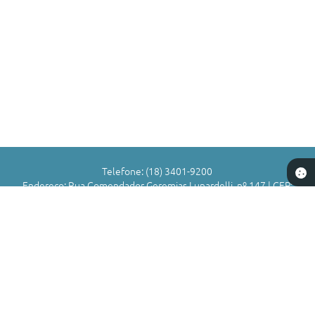
Telefone: (18) 3401-9200
Endereço: Rua Comendador Geremias Lunardelli, nº 147 | CEP:
16880-045
Atendimento de Segunda-feira a Sexta-feira das 8h às 11h | 13h
às 17h
CNPJ: 72.836.588/0001-29
Município de Valparaíso - SP
Versão do Sistema:
3.5.3 - 19/06/2026