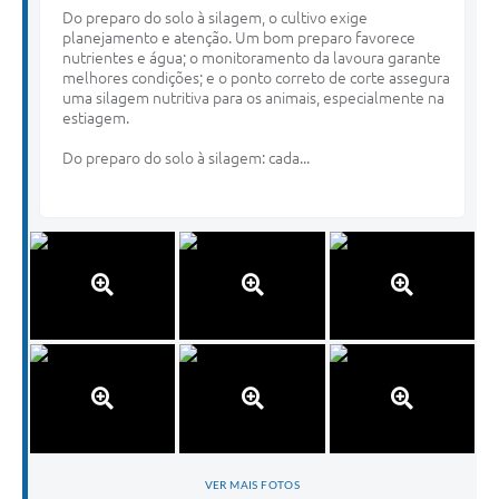
Do preparo do solo à silagem, o cultivo exige
planejamento e atenção. Um bom preparo favorece
nutrientes e água; o monitoramento da lavoura garante
melhores condições; e o ponto correto de corte assegura
uma silagem nutritiva para os animais, especialmente na
estiagem.
Do preparo do solo à silagem: cada...
VER MAIS FOTOS