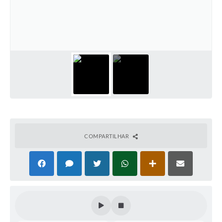
Leis Municipais Online
Galeria de Fotos
Contratos
Ouvidoria
Audiências Públicas
Arquivos para Download
Carta de Serviços
COMPARTILHAR
Galeria de Vídeos
Secretarias
Projetos
Contas Públicas