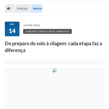
A Prefeitura
Notícias
Notícia
A Nossa Cidade
SECRETARIA E DEPARTAMENTOS
MAI
14 MAI 2026
14
Planos Municipais
AGROPECUÁRIA E MEIO AMBIENTE
SIC
Do preparo do solo à silagem: cada etapa faz a
diferença
Transparência
Editais
Diário Oficial
Contato
Serviços
Defesa Civil
Fale com o Prefeito