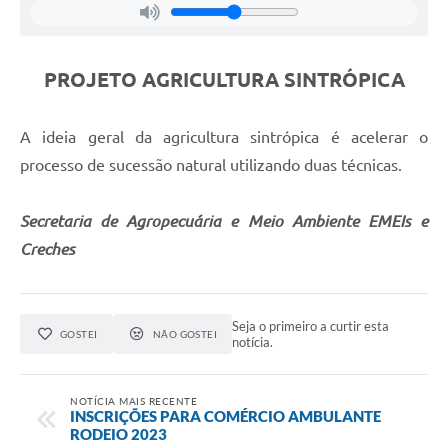
Links
Serviços Online
PROJETO AGRICULTURA SINTRÓPICA
Telefones Úteis
Jornal
A ideia geral da agricultura sintrópica é acelerar o
processo de sucessão natural utilizando duas técnicas.
Agenda
SIC
Secretaria de Agropecuária e Meio Ambiente EMEIs e
Creches
Notícias
Seja o primeiro a curtir esta
GOSTEI
NÃO GOSTEI
notícia.
NOTÍCIA MAIS RECENTE
INSCRIÇÕES PARA COMÉRCIO AMBULANTE
RODEIO 2023