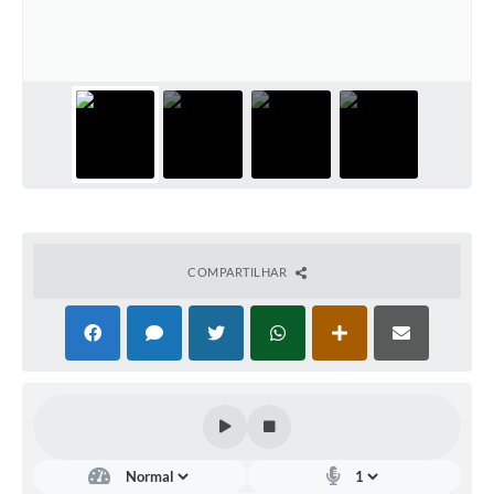
Leis Municipais Online
Galeria de Fotos
Contratos
Ouvidoria
Audiências Públicas
Arquivos para Download
COMPARTILHAR
Carta de Serviços
Galeria de Vídeos
Secretarias
Projetos
Contas Públicas