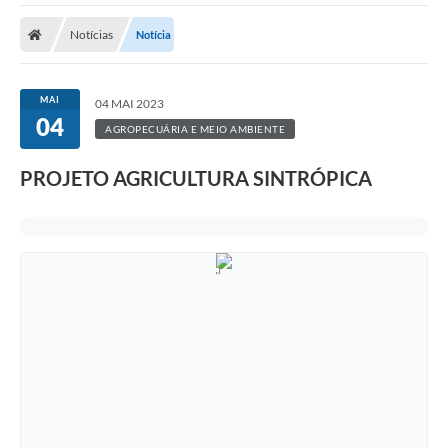
A Prefeitura
Notícias
Notícia
A Nossa Cidade
SECRETARIA E DEPARTAMENTOS
MAI
04 MAI 2023
04
Planos Municipais
AGROPECUÁRIA E MEIO AMBIENTE
SIC
PROJETO AGRICULTURA SINTRÓPICA
Transparência
Editais
Diário Oficial
Contato
Serviços
Defesa Civil
Fale com o Prefeito