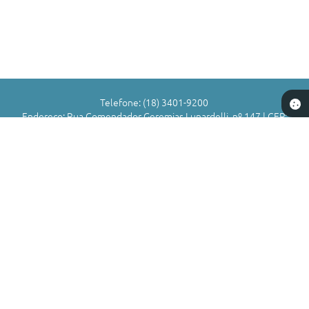
Telefone: (18) 3401-9200
Endereço: Rua Comendador Geremias Lunardelli, nº 147 | CEP:
16880-045
Atendimento de Segunda-feira a Sexta-feira das 8h às 11h | 13h
às 17h
CNPJ: 72.836.588/0001-29
Município de Valparaíso - SP
Versão do Sistema:
3.5.3 - 19/06/2026
Portal atualizado em:
07/08/2026 16:58
Dados Abertos
Copyright Instar - 2006-2026. Todos os direitos reservados -
Instar Tecnologia