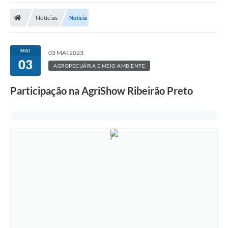
A Prefeitura
Notícias
Notícia
A Nossa Cidade
SECRETARIA E DEPARTAMENTOS
MAI
03 MAI 2023
03
Planos Municipais
AGROPECUÁRIA E MEIO AMBIENTE
SIC
Participação na AgriShow Ribeirão Preto
Transparência
Editais
Diário Oficial
Contato
Serviços
Defesa Civil
Fale com o Prefeito