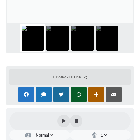
Leis Municipais Online
Galeria de Fotos
Contratos
Ouvidoria
Audiências Públicas
Arquivos para Download
COMPARTILHAR
Carta de Serviços
Galeria de Vídeos
Secretarias
Projetos
Contas Públicas