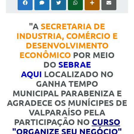
Leis Municipais Online
Galeria de Fotos
"A
SECRETARIA DE
Contratos
INDUSTRIA, COMÉRCIO E
DESENVOLVIMENTO
Ouvidoria
ECONÔMICO
POR MEIO
Audiências Públicas
DO
SEBRAE
Arquivos para Download
AQUI
LOCALIZADO NO
Carta de Serviços
GANHA TEMPO
MUNICIPAL PARABENIZA E
Galeria de Vídeos
AGRADECE OS MUNÍCIPES DE
Secretarias
VALPARAÍSO PELA
Projetos
PARTICIPAÇÃO NO
CURSO
Contas Públicas
"ORGANIZE SEU NEGÓCIO"