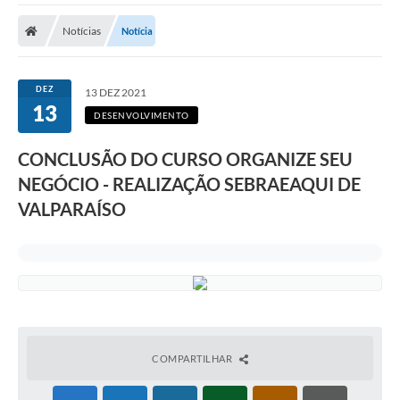
A Prefeitura
Notícias
Notícia
A Nossa Cidade
SECRETARIA E DEPARTAMENTOS
DEZ
13 DEZ 2021
13
Planos Municipais
DESENVOLVIMENTO
SIC
CONCLUSÃO DO CURSO ORGANIZE SEU
NEGÓCIO - REALIZAÇÃO SEBRAEAQUI DE
Transparência
VALPARAÍSO
Editais
Diário Oficial
Contato
Serviços
Defesa Civil
COMPARTILHAR
Fale com o Prefeito