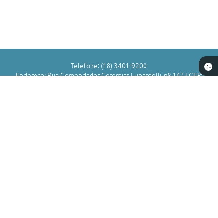
Telefone: (18) 3401-9200
Endereço: Rua Comendador Geremias Lunardelli, nº 147 | CEP:
16880-045
Atendimento de Segunda-feira a Sexta-feira das 8h às 11h | 13h
às 17h
CNPJ: 72.836.588/0001-29
Município de Valparaíso - SP
Versão do Sistema:
3.5.3 - 19/06/2026
Portal atualizado em:
05/08/2026 17:01
Dados Abertos
Copyright Instar - 2006-2026. Todos os direitos reservados -
Instar Tecnologia