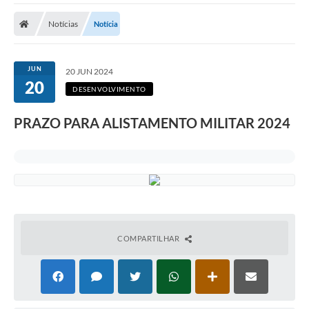
A Prefeitura
Notícias
Notícia
A Nossa Cidade
SECRETARIA E DEPARTAMENTOS
JUN
20 JUN 2024
20
Planos Municipais
DESENVOLVIMENTO
SIC
PRAZO PARA ALISTAMENTO MILITAR 2024
Transparência
Editais
Diário Oficial
Contato
COMPARTILHAR
Serviços
Defesa Civil
Fale com o Prefeito