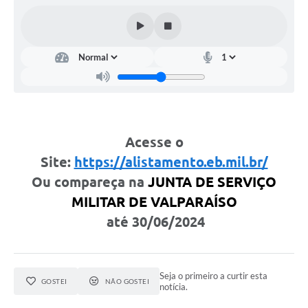
Leis Municipais Online
Galeria de Fotos
Contratos
Ouvidoria
Audiências Públicas
Acesse o
Arquivos para Download
Site:
https://alistamento.eb.mil.br/
Ou compareça na
JUNTA DE SERVIÇO
Carta de Serviços
MILITAR DE VALPARAÍSO
Galeria de Vídeos
até 30/06/2024
Secretarias
Projetos
Seja o primeiro a curtir esta
GOSTEI
NÃO GOSTEI
notícia.
Contas Públicas