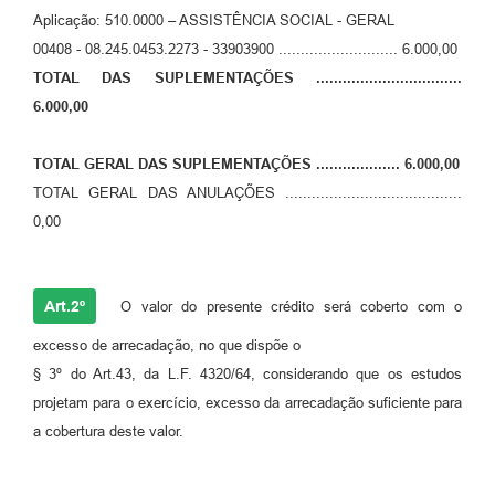
Links
Aplicação: 510.0000 – ASSISTÊNCIA SOCIAL - GERAL
00408 - 08.245.0453.2273 - 33903900 ........................... 6.000,00
Serviços Online
TOTAL DAS SUPLEMENTAÇÕES .................................
Telefones Úteis
6.000,00
Jornal
TOTAL GERAL DAS SUPLEMENTAÇÕES ................... 6.000,00
Agenda
TOTAL GERAL DAS ANULAÇÕES ........................................
0,00
SIC
Notícias
Art.2º
O valor do presente crédito será coberto com o
excesso de arrecadação, no que dispõe o
§ 3º do Art.43, da L.F. 4320/64, considerando que os estudos
projetam para o exercício, excesso da arrecadação suficiente para
a cobertura deste valor.