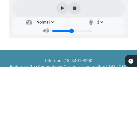
Telefone: (18) 3401-9200
Endereço: Rua Comendador Geremias Lunardelli, nº 147 | CEP:
16880-045
Atendimento de Segunda-feira a Sexta-feira das 8h às 11h | 13h
às 17h
CNPJ: 72.836.588/0001-29
Município de Valparaíso - SP
Versão do Sistema:
3.5.3 - 19/06/2026
Portal atualizado em:
06/08/2026 16:52
Dados Abertos