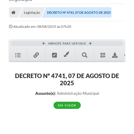
A Prefeitura
Legislação
DECRETO Nº 4741, 07 DE AGOSTO DE 2025
A Nossa Cidade
SECRETARIA E DEPARTAMENTOS
Atualizado em: 08/08/2025 às 07h20
Planos Municipais
ARRASTE PARA VER MAIS
SIC
Transparência
Editais
DECRETO Nº 4741, 07 DE AGOSTO DE
2025
Diário Oficial
Assunto(s):
Administração Municipal
Contato
EM VIGOR
Serviços
Defesa Civil
Fale com o Prefeito