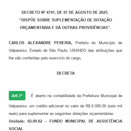
Leis Municipais Online
DECRETO Nº 4741, DE 07 DE AGOSTO DE 2025.
“DISPÕE SOBRE SUPLEMENTAÇÃO DE DOTAÇÃO
Galeria de Fotos
ORÇAMENTÁRIA E DÁ OUTRAS PROVIDÊNCIAS”.
Contratos
CARLOS ALEXANDRE PEREIRA,
Prefeito do Município de
Ouvidoria
Valparaíso, Estado de São Paulo, USANDO das atribuições que
Audiências Públicas
lhe são conferidas pelo exercício do cargo,
Arquivos para Download
DECRETA
Carta de Serviços
Galeria de Vídeos
Art.1º
É aberto na contabilidade da Prefeitura Municipal de
Secretarias
Valparaíso, um crédito adicional no valor de R$ 6.000,00 (seis mil
Projetos
reais) para suplementar as seguintes dotações orçamentárias:
Unidade: 02.09.02 – FUNDO MUNICIPAL DE ASSISTÊNCIA
Contas Públicas
SOCIAL