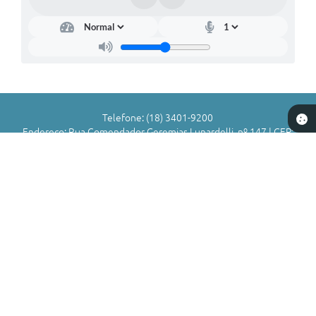
Telefone: (18) 3401-9200
Endereço: Rua Comendador Geremias Lunardelli, nº 147 | CEP:
16880-045
Atendimento de Segunda-feira a Sexta-feira das 8h às 11h | 13h
às 17h
CNPJ: 72.836.588/0001-29
Município de Valparaíso - SP
Versão do Sistema:
3.5.3 - 19/06/2026
Portal atualizado em:
05/08/2026 17:01
Dados Abertos
Copyright Instar - 2006-2026. Todos os direitos reservados -