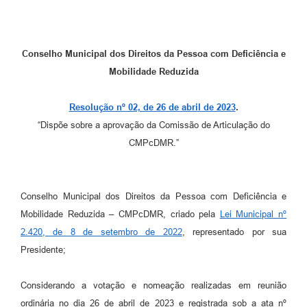
Leis Municipais Online
Galeria de Fotos
Conselho Municipal dos Direitos da Pessoa com Deficiência e
Mobilidade Reduzida
Contratos
Ouvidoria
Resolução nº 02, de 26 de abril de 2023
.
“Dispõe sobre a aprovação da Comissão de Articulação do
Audiências Públicas
CMPcDMR.”
Arquivos para Download
Carta de Serviços
Conselho Municipal dos Direitos da Pessoa com Deficiência e
Galeria de Vídeos
Mobilidade Reduzida – CMPcDMR, criado pela
Lei Municipal nº
2.420, de 8 de setembro de 2022
, representado por sua
Secretarias
Presidente;
Projetos
Considerando a votação e nomeação realizadas em reunião
Contas Públicas
ordinária no dia 26 de abril de 2023 e registrada sob a ata nº