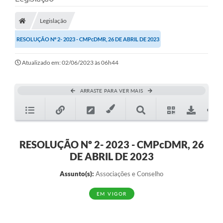
A Prefeitura
Legislação
A Nossa Cidade
RESOLUÇÃO Nº 2- 2023 - CMPcDMR, 26 DE ABRIL DE 2023
SECRETARIA E DEPARTAMENTOS
Atualizado em: 02/06/2023 às 06h44
Planos Municipais
SIC
ARRASTE PARA VER MAIS
Transparência
Editais
Diário Oficial
RESOLUÇÃO Nº 2- 2023 - CMPcDMR, 26
DE ABRIL DE 2023
Contato
Assunto(s):
Associações e Conselho
Serviços
EM VIGOR
Defesa Civil
Fale com o Prefeito