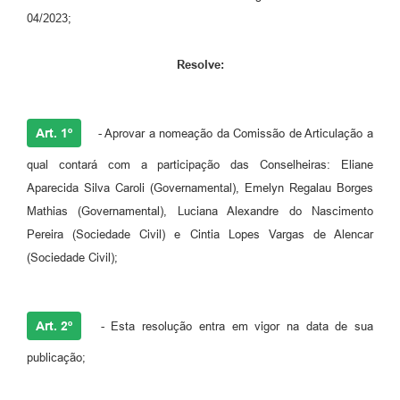
Links
04/2023;
Serviços Online
Resolve:
Telefones Úteis
Jornal
Art. 1º
- Aprovar a nomeação da Comissão de Articulação a
Agenda
qual contará com a participação das Conselheiras: Eliane
SIC
Aparecida Silva Caroli (Governamental), Emelyn Regalau Borges
Mathias (Governamental), Luciana Alexandre do Nascimento
Notícias
Pereira (Sociedade Civil) e Cintia Lopes Vargas de Alencar
(Sociedade Civil);
Art. 2º
- Esta resolução entra em vigor na data de sua
publicação;