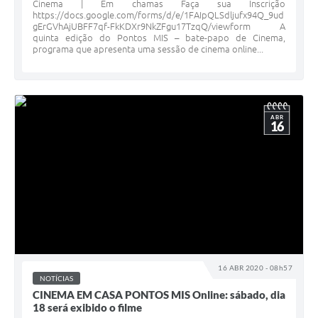
Cinema | Em chamas Faça sua Inscrição
https://docs.google.com/forms/d/e/1FAIpQLSdljufx94Q_9ud
gErGVhAjUBFF7qf-FkKDXr9NkZFgu17TzqQ/viewform A
quinta edição do Pontos MIS – bate-papo de Cinema,
programa que apresenta uma sessão de cinema online...
ABR
16
16 ABR 2020 - 08h57
NOTÍCIAS
CINEMA EM CASA PONTOS MIS Online: sábado, dia
18 será exibido o filme