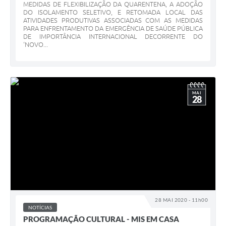
MEDIDAS DE FLEXIBILIZAÇÃO DA QUARENTENA, A ADOÇÃO
DO ISOLAMENTO SELETIVO, E RETOMADA LOCAL DAS
ATIVIDADES PRODUTIVAS ASSOCIADAS COM AS MEDIDAS
PARA ENFRENTAMENTO DA EMERGÊNCIA DE SAÚDE PÚBLICA
DE IMPORTÂNCIA INTERNACIONAL DECORRENTE DO
‘NOVO...
MAI
28
28 MAI 2020 - 11h00
NOTÍCIAS
PROGRAMAÇÃO CULTURAL - MIS EM CASA