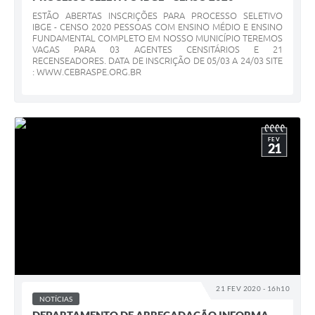
ESTÃO ABERTAS INSCRIÇÕES PARA PROCESSO SELETIVO
IBGE - CENSO 2020 PESSOAS COM ENSINO MÉDIO E ENSINO
FUNDAMENTAL COMPLETO EM NOSSO MUNICÍPIO TEREMOS
VAGAS PARA 03 AGENTES CENSITÁRIOS E 21
RECENSEADORES. DATA DE INSCRIÇÃO DE 05/03 A 24/03 SITE
: WWW.CEBRASPE.ORG.BR
FEV
21
21 FEV 2020 - 16h10
NOTÍCIAS