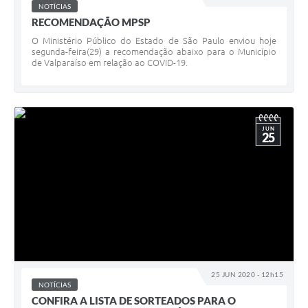
NOTÍCIAS
RECOMENDAÇÃO MPSP
O Ministério Público do Estado de São Paulo enviou hoje
segunda-feira(29) a recomendação abaixo para o Município
de Valparaíso em relação ao COVID-19.
JUN
25
25 JUN 2020 - 12h15
NOTÍCIAS
CONFIRA A LISTA DE SORTEADOS PARA O