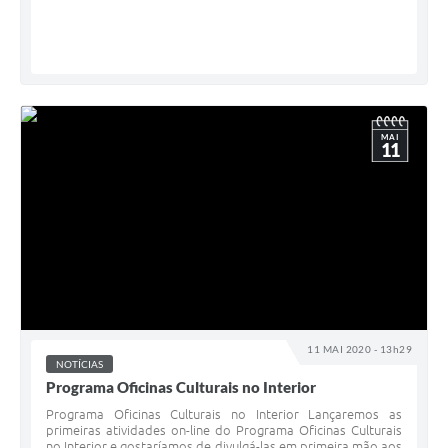
MAI
11
11 MAI 2020 - 13h29
NOTÍCIAS
Programa Oficinas Culturais no Interior
Programa Oficinas Culturais no Interior Lançaremos as
primeiras atividades on-line do Programa Oficinas Culturais
no Interior e gostaríamos de divulgá-las em primeira mão aos