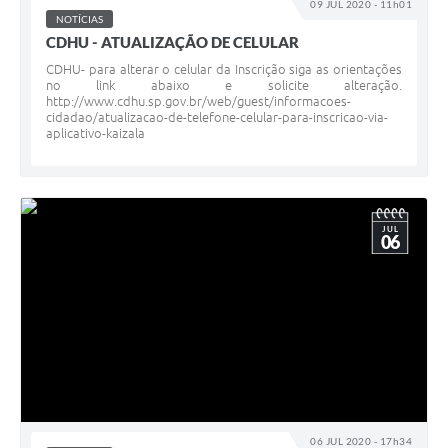
09 JUL 2020 - 11h01
NOTÍCIAS
CDHU - ATUALIZAÇÃO DE CELULAR
CDHU- para alterar o celular da Inscrição siga as orientações
no link abaixo e solicite alteração.
http://www.cdhu.sp.gov.br/web/guest/informacoes-
cidadao/atualizacao-de-telefone-celular-para-inscricao-via-
aplicativo-kaizala
JUL
06
06 JUL 2020 - 17h34