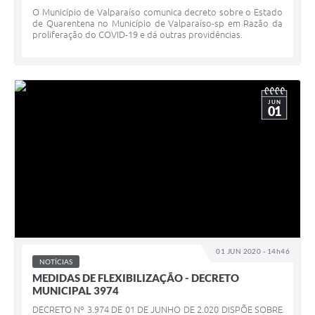
O Município de Valparaíso comunica decreto sobre o Estado
de Quarentena no Município de Valparaíso-sp em Razão da
proliferação do COVID-19 e dá outras providências.
JUN
01
01 JUN 2020 - 14h46
NOTÍCIAS
MEDIDAS DE FLEXIBILIZAÇÃO - DECRETO
MUNICIPAL 3974
DECRETO Nº 3.974 DE 01 DE JUNHO DE 2.020 DISPÕE SOBRE