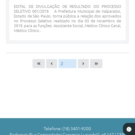
EDITAL DE DIVULGAÇÃO DE RESULTADO DO PROCESSO
SELETIVO 001/2019. A Prefeitura Municipal de Valparaíso,
Estado de São Paulo, torna pública a relação dos aprovados
no Processo Seletivo realizado no dia 03 de novembro de
2019, para as funções: Assistente Social, Médico Clínico Geral,
Médico Clínico...
Telefone: (18) 3401-9200
Endereço: Rua Comendador Geremias Lunardelli, nº 147 | CEP: