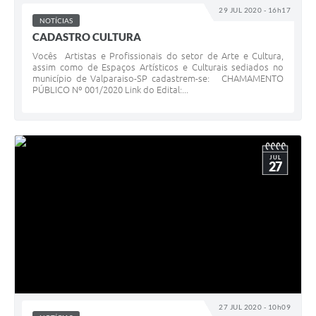
29 JUL 2020 - 16h17
NOTÍCIAS
CADASTRO CULTURA
Vocês Artistas e Profissionais do setor de Arte e Cultura,
assim como de Espaços Artísticos e Culturais sediados no
município de Valparaiso-SP cadastrem-se: CHAMAMENTO
PÚBLICO Nº 001/2020 Link do Edital:...
JUL
27
27 JUL 2020 - 10h09