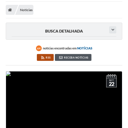
A Prefeitura
Notícias
A Nossa Cidade
SECRETARIA E DEPARTAMENTOS
BUSCA DETALHADA
Planos Municipais
SIC
notícias encontradas em
NOTÍCIAS
64
RSS
RECEBA NOTÍCIAS
Transparência
Editais
SET
Diário Oficial
22
Contato
Serviços
Defesa Civil
Fale com o Prefeito