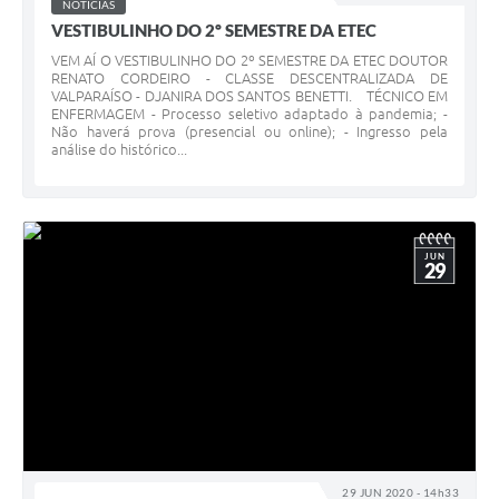
NOTÍCIAS
VESTIBULINHO DO 2º SEMESTRE DA ETEC
VEM AÍ O VESTIBULINHO DO 2º SEMESTRE DA ETEC DOUTOR
RENATO CORDEIRO - CLASSE DESCENTRALIZADA DE
VALPARAÍSO - DJANIRA DOS SANTOS BENETTI. TÉCNICO EM
ENFERMAGEM - Processo seletivo adaptado à pandemia; -
Não haverá prova (presencial ou online); - Ingresso pela
análise do histórico...
JUN
29
29 JUN 2020 - 14h33