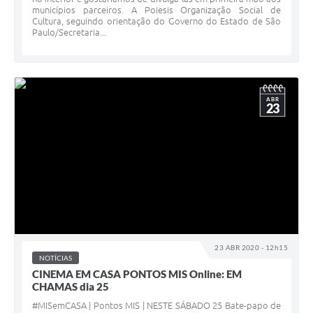
municípios parceiros. A Poiesis Organização Social de
Cultura, seguindo orientação do Governo do Estado de São
Paulo/Secretaria...
ABR
23
23 ABR 2020 - 12h15
NOTÍCIAS
CINEMA EM CASA PONTOS MIS Online: EM
CHAMAS dia 25
#MISemCASA | Pontos MIS | NESTE SÁBADO 25 Bate-papo de