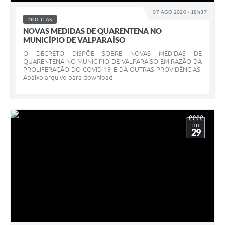
07 AGO 2020 - 18h37
NOTÍCIAS
NOVAS MEDIDAS DE QUARENTENA NO
MUNICÍPIO DE VALPARAÍSO
O DECRETO DISPÕE SOBRE NOVAS MEDIDAS DE
QUARENTENA NO MUNICÍPIO DE VALPARAÍSO EM RAZÃO DA
PROLIFERAÇÃO DO COVID-19 E DÁ OUTRAS PROVIDÊNCIAS.
Abaixo arquivo para download.
JUL
29