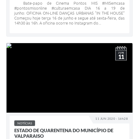
Bate-papo de Cinema Pontos MIS #MISemcasa
#pontosmisonline #culturaemcasa DIA 16 a 19 de
junho: OFICINA ON-LINE DANÇAS URBANAS "IN THE HOUSE”
Começou hoje terça 16 de junho e segue até sexta-feira, das
14h30 às 16h. A oficina ocorre no Instagram do...
JUN
11
11 JUN 2020 - 16h28
NOTÍCIAS
ESTADO DE QUARENTENA DO MUNICÍPIO DE
VALPARAISO