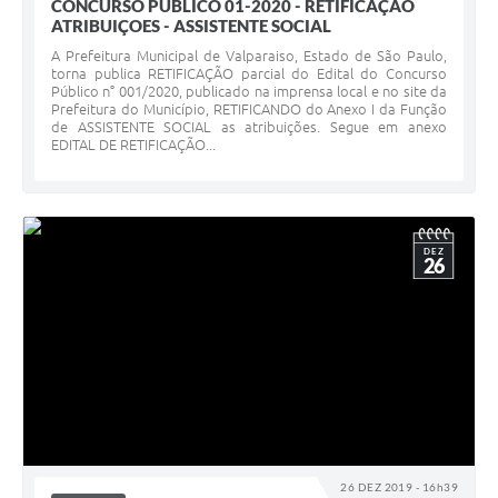
CONCURSO PUBLICO 01-2020 - RETIFICAÇÃO
ATRIBUIÇOES - ASSISTENTE SOCIAL
A Prefeitura Municipal de Valparaiso, Estado de São Paulo,
torna publica RETIFICAÇÃO parcial do Edital do Concurso
Público n° 001/2020, publicado na imprensa local e no site da
Prefeitura do Município, RETIFICANDO do Anexo I da Função
de ASSISTENTE SOCIAL as atribuições. Segue em anexo
EDITAL DE RETIFICAÇÃO...
DEZ
26
26 DEZ 2019 - 16h39