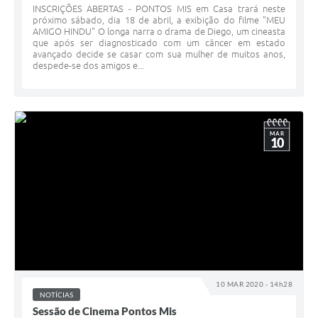
INSCRIÇÕES ABERTAS - PONTOS MIS em Casa trará neste
próximo sábado, dia 18 de abril, a exibição do filme "MEU
AMIGO HINDU" O longa narra o drama de Diego, um cineasta
que após ser diagnosticado com um câncer em estado
avançado decide se casar com sua mulher de muitos anos,
despede-se dos amigos e...
MAR
10
10 MAR 2020 - 14h28
NOTÍCIAS
Sessão de Cinema Pontos Mis