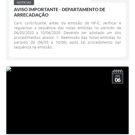
NOTÍCIAS
AVISO IMPORTANTE - DEPARTAMENTO DE
ARRECADAÇÃO
Caro contribuinte, antes da emissão de NF-E, verificar e
regularizar a sequência das notas emitidas no período de
06/05/2020 a 10/06/2020. Devendo ser adotado um dos
procedimentos abaixo: 1- Reemissão das notas emitidas no
período de (06/05 a 10/06); após tal procedimento dar
sequência na emissão...
JUL
06