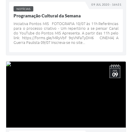
09 JUL 2020 - 16h31
NOTÍCIAS
Programação Cultural da Semana
Iniciativa Pontos MIS FOTOGRAFIA 10/07 às 11h Referências
para o processo criativo - Um repertório a se pensar Canal
do YouTube do Pontos MIS Apresenta. A partir das 11h pelo
link: https://forms.gle/MRyVbF 9qVNFaTyDM6 CINEMA| A
Guerra Paulista 09/07 Inscreva-se no site...
JUL
09