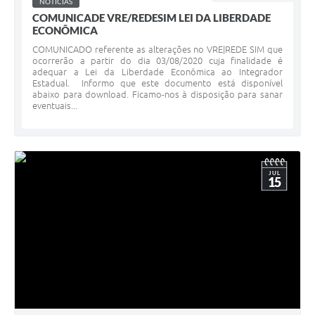
NOTÍCIAS
COMUNICADE VRE/REDESIM LEI DA LIBERDADE
ECONÔMICA
COMUNICADO referente as alterações no VRE|REDE SIM que
ocorrerão a partir do dia 03/08/2020 cuja finalidade é
adequar a Lei da Liberdade Econômica ao Integrador
Estadual. Informo que este documento está disponível
abaixo para download. Ficamo-nos à disposição para sanar
eventuais...
JUL
15