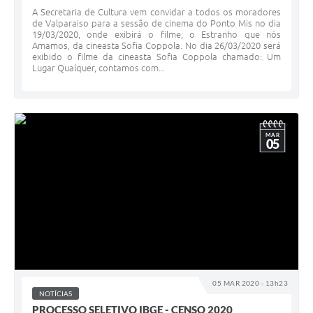
A Secretaria de Cultura vem convidar a todos os moradores
de Valparaiso para a sessão de cinema do Ponto Mis no dia
19/03/2020, onde exibirá o filme; o Estranho que nós
Amamos, da cineasta Sofia Coppola. No dia 26/03/2020 será
exibido o filme da cineasta Sofia Coppola chamado: Um
Lugar Qualquer, contamos com...
MAR
05
05 MAR 2020 - 13h23
NOTÍCIAS
PROCESSO SELETIVO IBGE - CENSO 2020