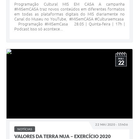
Programação Cultural MIS EM CASA A campanha
#MISemCASA traz novos conteúdos em diferentes formatos
em todas as plataformas digitais do MIS diariamente no
Canal do Museu no YouTube, #MISemCASA #Culturaemcasa
Programação #MISemCasa 28.05 | Quinta-feira | 17h |
Podcast Isso só acontece...
MAI
22
22 MAI 2020 - 15h06
NOTÍCIAS
VALORES DA TERRA NUA – EXERCÍCIO 2020