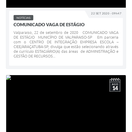
Leis Municipais Online
22 SET 2020 - 09h47
NOTÍCIAS
Galeria de Fotos
COMUNICADO VAGA DE ESTÁGIO
Contratos
Valparaiso, 22 de setembro de 2020 COMUNICADO VAGA
DE ESTÁGIO MUNICÍPIO DE VALPARAISO-SP Em parceria
com o CENTRO DE INTEGRAÇÃO EMPRESA ESCOLA –
Ouvidoria
CIEE/ARAÇATUBA-SP, divulga que estão selecionando através
de currículo ESTAGIÁRIO(A) das áreas de ADMINISTRAÇÃO e
Audiências Públicas
GESTÃO DE RECURSOS...
Arquivos para Download
Carta de Serviços
AGO
14
Galeria de Vídeos
Secretarias
Projetos
Contas Públicas