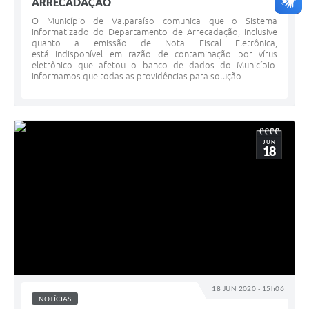
ARRECADAÇÃO
O Município de Valparaíso comunica que o Sistema
informatizado do Departamento de Arrecadação, inclusive
quanto a emissão de Nota Fiscal Eletrônica,
está indisponível em razão de contaminação por vírus
eletrônico que afetou o banco de dados do Município.
Informamos que todas as providências para solução...
JUN
18
18 JUN 2020 - 15h06
NOTÍCIAS