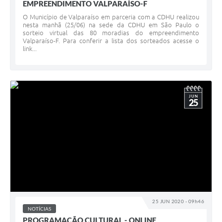
EMPREENDIMENTO VALPARAÍSO-F
O Município de Valparaíso em parceria com a CDHU realizou
nesta manhã (25/06) na sede da CDHU em São Paulo o
sorteio virtual das 80 moradias do empreendimento
Valparaíso-F. Para conferir a lista dos sorteados acesse o
link...
JUN
25
25 JUN 2020 - 09h46
NOTÍCIAS
PROGRAMAÇÃO CULTURAL - ONLINE