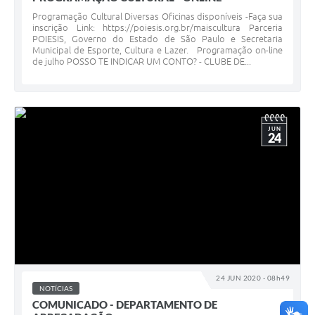
Programação Cultural Diversas Oficinas disponíveis -Faça sua
inscrição Link: https://poiesis.org.br/maiscultura Parceria
POIESIS, Governo do Estado de São Paulo e Secretaria
Municipal de Esporte, Cultura e Lazer. Programação on-line
de julho POSSO TE INDICAR UM CONTO? - CLUBE DE...
JUN
24
24 JUN 2020 - 08h49
NOTÍCIAS
COMUNICADO - DEPARTAMENTO DE