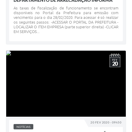
DEPARTAMENTO DE ARRECADAÇÃO INFORMA
As taxas de fiscalização de funcionamento se encontram
disponíveis no Portal da Prefeitura para emissão com
vencimento para o dia 28/02/2020. Para acessar é só realizar
os seguintes passos: -ACESSAR O PORTAL DA PREFEITURA -
LOCALIZAR O ITEM EMPRESA (parte superior direita) -CLICAR
EM SERVIÇOS...
FEV
20
20 FEV 2020 - 09h50
NOTÍCIAS