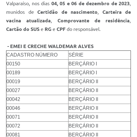
Valparaíso, nos dias
04, 05 e 06 de dezembro de 2023
,
Links
munidos de
Certidão de nascimento
,
Carteira de
Serviços Online
vacina atualizada
,
Comprovante de residência
,
Telefones Úteis
Cartão do SUS
e
RG
e
CPF
do responsável.
Jornal
- EMEI E CRECHE WALDEMAR ALVES
Agenda
CADASTRO NÚMERO
SÉRIE
00150
BERÇÁRIO I
SIC
00189
BERÇÁRIO I
Notícias
00019
BERÇÁRIO II
00027
BERÇÁRIO II
00042
BERÇÁRIO II
00046
BERÇÁRIO II
00071
BERÇÁRIO II
00072
BERÇÁRIO II
00081
BERÇÁRIO II