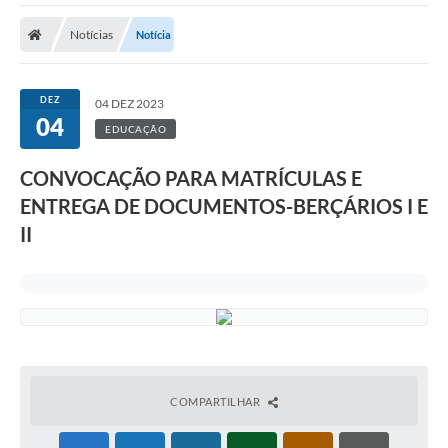
A Prefeitura
Notícias
Notícia
A Nossa Cidade
SECRETARIA E DEPARTAMENTOS
DEZ
04 DEZ 2023
04
Planos Municipais
EDUCAÇÃO
SIC
CONVOCAÇÃO PARA MATRÍCULAS E
ENTREGA DE DOCUMENTOS-BERÇÁRIOS I E
Transparência
II
Editais
Diário Oficial
Contato
Serviços
Defesa Civil
COMPARTILHAR
Fale com o Prefeito