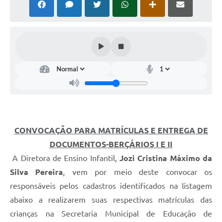
Leis Municipais Online
Galeria de Fotos
Contratos
Ouvidoria
Audiências Públicas
Arquivos para Download
CONVOCAÇÃO PARA MATRÍCULAS E ENTREGA DE
Carta de Serviços
DOCUMENTOS-BERÇÁRIOS I E II
Galeria de Vídeos
A Diretora de Ensino Infantil,
Jozi Cristina Máximo da
Secretarias
Silva Pereira
, vem por meio deste convocar os
responsáveis pelos cadastros identificados na listagem
Projetos
abaixo a realizarem suas respectivas matrículas das
Contas Públicas
crianças na Secretaria Municipal de Educação de