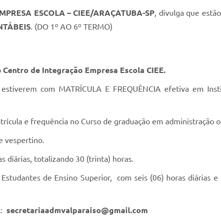
MPRESA ESCOLA – CIEE/ARAÇATUBA-SP
, divulga que estã
NTÁBEIS
. (DO 1º AO 6º TERMO)
o
Centro de Integração Empresa Escola CIEE.
e estiverem com MATRÍCULA E FREQUÊNCIA efetiva em Institu
trícula e frequência no Curso de graduação em administração o
e vespertino.
s diárias, totalizando 30 (trinta) horas.
Estudantes de Ensino Superior, com seis (06) horas diárias e 
L:
secretariaadmvalparaiso@gmail.com