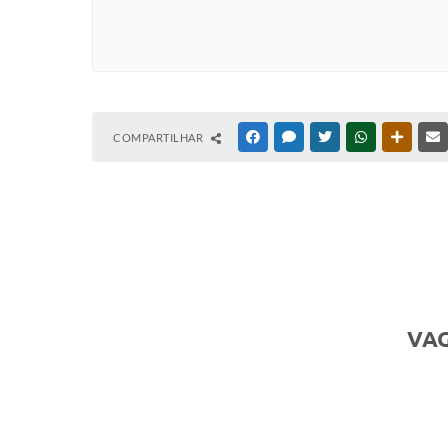
COMPARTILHAR
FACEBOOK
MESSENGER
TWITTER
WHATSAPP
OUTRAS
VAG