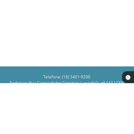
Telefone: (18) 3401-9200
Endereço: Rua Comendador Geremias Lunardelli, nº 147 | CEP:
16880-045
Atendimento de Segunda-feira a Sexta-feira das 8h às 11h | 13h
às 17h
CNPJ: 72.836.588/0001-29
Município de Valparaíso - SP
Versão do Sistema:
3.5.3 - 19/06/2026