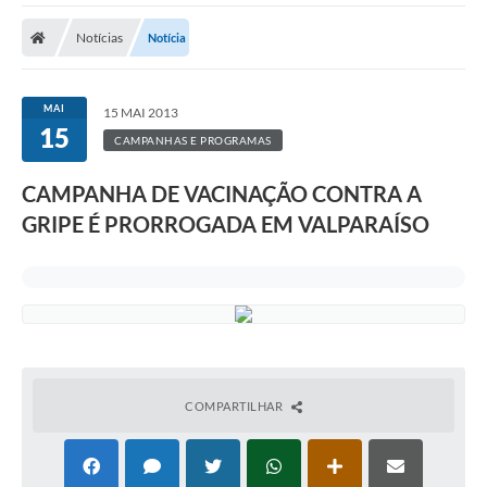
A Prefeitura
Notícias
Notícia
A Nossa Cidade
SECRETARIA E DEPARTAMENTOS
MAI
15 MAI 2013
15
Planos Municipais
CAMPANHAS E PROGRAMAS
SIC
CAMPANHA DE VACINAÇÃO CONTRA A
GRIPE É PRORROGADA EM VALPARAÍSO
Transparência
Editais
Diário Oficial
Contato
Serviços
COMPARTILHAR
Defesa Civil
Fale com o Prefeito