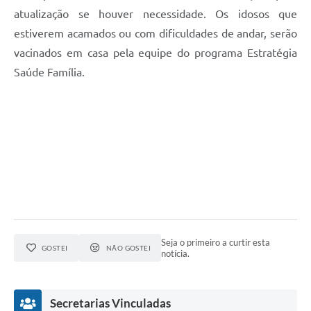
Links
atualização se houver necessidade. Os idosos que
estiverem acamados ou com dificuldades de andar, serão
Serviços Online
vacinados em casa pela equipe do programa Estratégia
Telefones Úteis
Saúde Família.
Jornal
Agenda
SIC
Notícias
Seja o primeiro a curtir esta
GOSTEI
NÃO GOSTEI
notícia.
Secretarias Vinculadas