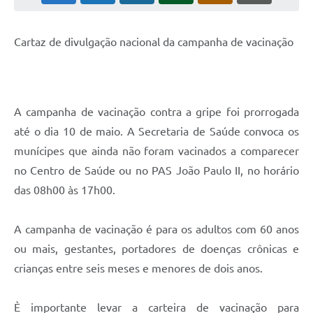
Leis Municipais Online
Cartaz de divulgação nacional da campanha de vacinação
Galeria de Fotos
Contratos
Ouvidoria
A campanha de vacinação contra a gripe foi prorrogada
até o dia 10 de maio. A Secretaria de Saúde convoca os
Audiências Públicas
munícipes que ainda não foram vacinados a comparecer
Arquivos para Download
no Centro de Saúde ou no PAS João Paulo II, no horário
Carta de Serviços
das 08h00 às 17h00.
Galeria de Vídeos
A campanha de vacinação é para os adultos com 60 anos
Secretarias
ou mais, gestantes, portadores de doenças crônicas e
crianças entre seis meses e menores de dois anos.
Projetos
Contas Públicas
È importante levar a carteira de vacinação para