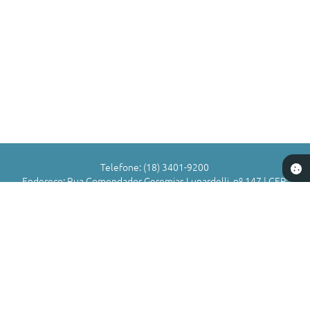
ANA
DE
SOU
SA E
SOU
ZA
Telefone: (18) 3401-9200
Endereço: Rua Comendador Geremias Lunardelli, nº 147 | CEP:
16880-045
Atendimento de Segunda-feira a Sexta-feira das 8h às 11h | 13h
às 17h
CNPJ: 72.836.588/0001-29
Município de Valparaíso - SP
Versão do Sistema:
3.5.3 - 19/06/2026
Portal atualizado em:
06/08/2026 16:52
Dados Abertos