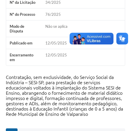
Nº da Licitação
34/2025
Leis Municipais Online
Nº do Processo
76/2025
Galeria de Fotos
Modo de
Não se aplica
Disputa
Contratos
Publicado em
12/05/2025
Ouvidoria
Encerramento
12/05/2025
Audiências Públicas
em
Arquivos para Download
Contratação, sem exclusividade, do Serviço Social da
Carta de Serviços
Indústria – SESI-SP, para prestação de serviços
educacionais voltados à implantação do Sistema SESI de
Galeria de Vídeos
Ensino, abrangendo o fornecimento de material didático
impresso e digital, formação continuada de professores,
Secretarias
gestores e ADIs, além de monitoramento pedagógico,
destinados à Educação Infantil (crianças de 0 a 5 anos) da
Projetos
Rede Municipal de Ensino de Valparaíso
Contas Públicas