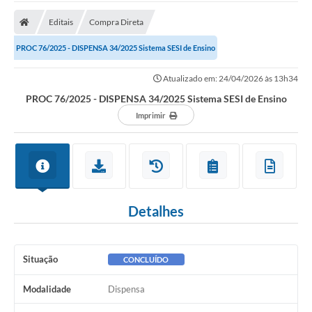
A Prefeitura
Editais
Compra Direta
A Nossa Cidade
PROC 76/2025 - DISPENSA 34/2025 Sistema SESI de Ensino
SECRETARIA E DEPARTAMENTOS
Atualizado em: 24/04/2026 às 13h34
Planos Municipais
PROC 76/2025 - DISPENSA 34/2025 Sistema SESI de Ensino
SIC
Imprimir
Transparência
Editais
Diário Oficial
Detalhes
Contato
Serviços
Situação
CONCLUÍDO
Defesa Civil
Modalidade
Dispensa
Fale com o Prefeito