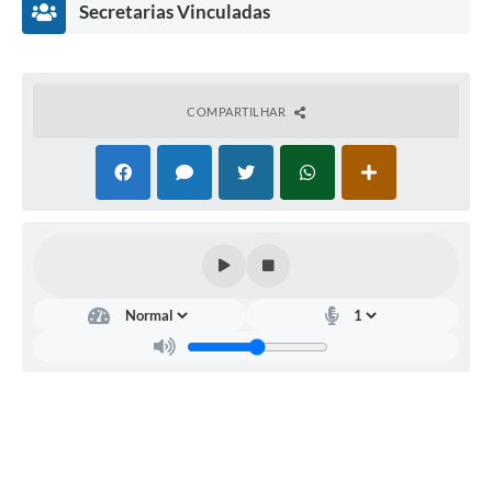
Secretarias Vinculadas
Links
Serviços Online
Telefones Úteis
COMPARTILHAR
Jornal
Agenda
SIC
Notícias
SEC
RET
ARI
A
DA
EDU
CA
ÇÃ
O
SILV