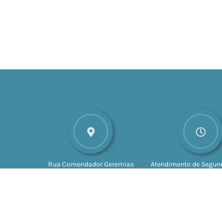
Rua Comendador Geremias
Atendimento de Segund
Lunardelli, nº 147
CEP: 16880-
Sexta-feira das 8h às 
045
Valparaíso - SP
às 17h