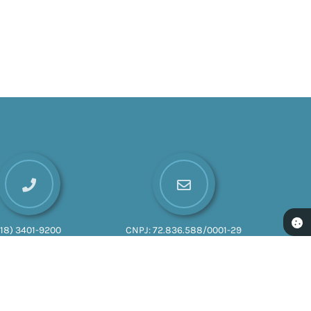
(18) 3401-9200
CNPJ:
72.836.588/0001-29