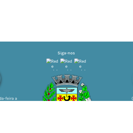
Siga-nos
a-feira a
11h | 13h