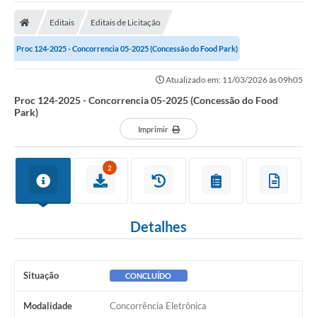
A Prefeitura
Editais
Editais de Licitação
A Nossa Cidade
Proc 124-2025 - Concorrencia 05-2025 (Concessão do Food Park)
SECRETARIA E DEPARTAMENTOS
Atualizado em: 11/03/2026 às 09h05
Planos Municipais
Proc 124-2025 - Concorrencia 05-2025 (Concessão do Food
Park)
SIC
Imprimir
Transparência
2
Editais
Diário Oficial
Detalhes
Contato
Serviços
Situação
CONCLUÍDO
Defesa Civil
Modalidade
Concorrência Eletrônica
Fale com o Prefeito