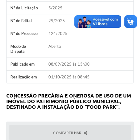
Nº da Licitação
5/2025
Leis Municipais Online
Nº do Edital
29/2025
Galeria de Fotos
Nº do Processo
124/2025
Contratos
Modo de
Aberto
Ouvidoria
Disputa
Audiências Públicas
Publicado em
08/09/2025 às 13h00
Arquivos para Download
Realização em
01/10/2025 às 08h45
Carta de Serviços
CONCESSÃO PRECÁRIA E ONEROSA DE USO DE UM
Galeria de Vídeos
IMÓVEL DO PATRIMÔNIO PÚBLICO MUNICIPAL,
DESTINADO A INSTALAÇÃO DO “FOOD PARK”.
Secretarias
Projetos
Contas Públicas
COMPARTILHAR