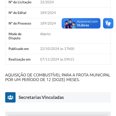
Nº da Licitação
32/2024
Leis Municipais Online
Nº do Edital
189/2024
Galeria de Fotos
Nº do Processo
189/2024
Contratos
Modo de
Aberto
Disputa
Ouvidoria
Publicado em
22/10/2024 às 17h00
Audiências Públicas
Arquivos para Download
Realização em
07/11/2024 às 09h15
Carta de Serviços
AQUISIÇÃO DE COMBUSTÍVEL PARA A FROTA MUNICIPAL
Galeria de Vídeos
POR UM PERÍODO DE 12 (DOZE) MESES.
Secretarias
Secretarias Vinculadas
Projetos
Contas Públicas