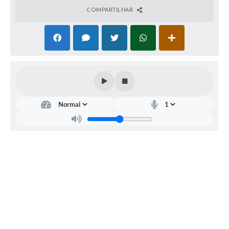
Links
COMPARTILHAR
Serviços Online
Telefones Úteis
Jornal
Agenda
SEC
RET
SIC
ARI
A
Notícias
DE
TRA
NSP
OR
TE
ROD
RIG
O
KAZI
TANI
DE