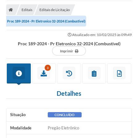
A Prefeitura
Editais
Editais de Licitação
A Nossa Cidade
Proc 189-2024 - Pr Eletronico 32-2024 (Combustivel)
SECRETARIA E DEPARTAMENTOS
Atualizado em: 10/02/2025 às 09h49
Planos Municipais
Proc 189-2024 - Pr Eletronico 32-2024 (Combustivel)
SIC
Imprimir
Transparência
3
Editais
Diário Oficial
Detalhes
Contato
Serviços
Situação
CONCLUÍDO
Defesa Civil
Modalidade
Pregão Eletrônico
Fale com o Prefeito