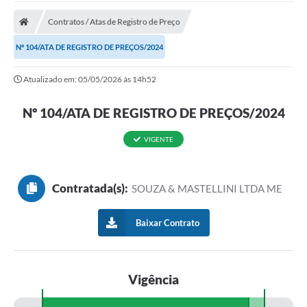
A Prefeitura
Contratos / Atas de Registro de Preço
A Nossa Cidade
Nº 104/ATA DE REGISTRO DE PREÇOS/2024
SECRETARIA E DEPARTAMENTOS
Atualizado em: 05/05/2026 às 14h52
Planos Municipais
Nº 104/ATA DE REGISTRO DE PREÇOS/2024
SIC
VIGENTE
Transparência
Editais
Contratada(s):
SOUZA & MASTELLINI LTDA ME
Diário Oficial
Contato
Baixar Contrato
Serviços
Defesa Civil
Vigência
Fale com o Prefeito