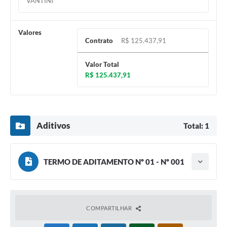
VANTINI
Valores
Contrato
R$ 125.437,91
Valor Total
R$ 125.437,91
Aditivos
Total: 1
TERMO DE ADITAMENTO Nº 01 - Nº 001
Tipo do termo: Termo Aditivo
Ano do aditamento: 2025
Baixar
Assinado em: 19/09/2025
Vigência: 20/09/2026
COMPARTILHAR
Observações: O prazo da validade da Ata de Registro de
Preço n.º 104/2024, fica prorrogado por mais 1 (um) ano, a