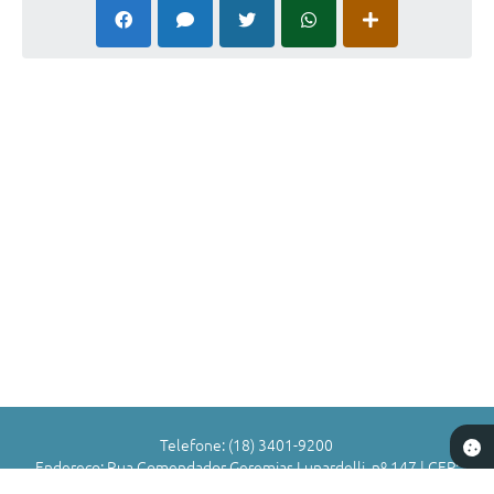
contar de 20 (vinte) de setembro de 2025, encerrando na
data de 20 (vinte) de setembro de 2026.
Telefone: (18) 3401-9200
Endereço: Rua Comendador Geremias Lunardelli, nº 147 | CEP:
16880-045