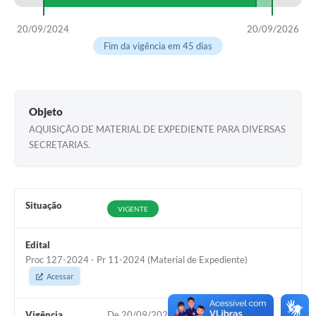
Leis Municipais Online
20/09/2024
20/09/2026
Fim da vigência em 45 dias
Galeria de Fotos
Contratos
Ouvidoria
Objeto
AQUISIÇÃO DE MATERIAL DE EXPEDIENTE PARA DIVERSAS
Audiências Públicas
SECRETARIAS.
Arquivos para Download
Carta de Serviços
Situação
VIGENTE
Galeria de Vídeos
Secretarias
Edital
Proc 127-2024 - Pr 11-2024 (Material de Expediente)
Projetos
Acessar
Contas Públicas
Vigência
De 20/09/2024 à 20/09/2026