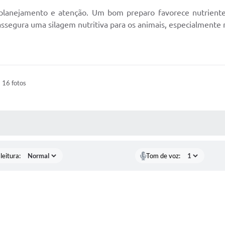
e planejamento e atenção. Um bom preparo favorece nutrient
assegura uma silagem nutritiva para os animais, especialmente 
16 fotos
AS MÍDIAS
leitura:
Tom de voz: