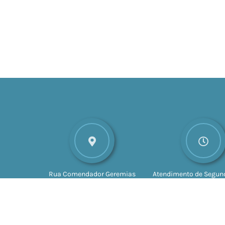
Rua Comendador Geremias
Atendimento de Segund
Lunardelli, nº 147
CEP: 16880-
Sexta-feira das 8h às 
045
Valparaíso - SP
às 17h