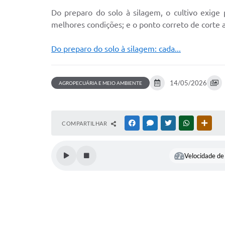
Do preparo do solo à silagem, o cultivo exig
melhores condições; e o ponto correto de corte 
Do preparo do solo à silagem: cada...
14/05/2026
AGROPECUÁRIA E MEIO AMBIENTE
COMPARTILHAR
FACEBOOK
MESSENGER
TWITTER
WHATSAPP
OUTR
Velocidade de 