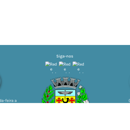
Siga-nos
a-feira a
11h | 13h