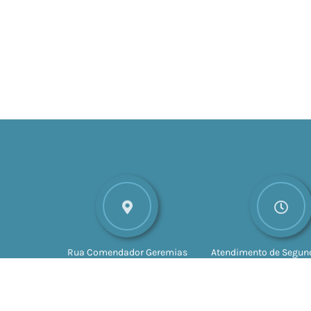
Rua Comendador Geremias
Atendimento de Segund
Lunardelli, nº 147
CEP: 16880-
Sexta-feira das 8h às 
045
Valparaíso - SP
às 17h