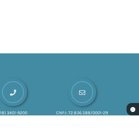
(18) 3401-9200
CNPJ:
72.836.588/0001-29