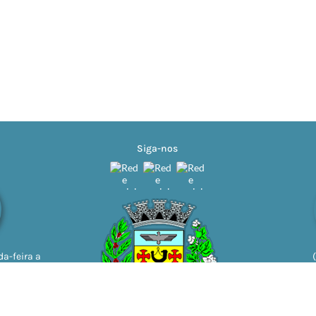
Siga-nos
a-feira a
11h | 13h