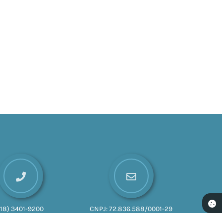
(18) 3401-9200
CNPJ:
72.836.588/0001-29