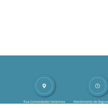
Rua Comendador Geremias
Atendimento de Segund
Lunardelli, nº 147
CEP: 16880-
Sexta-feira das 8h às 