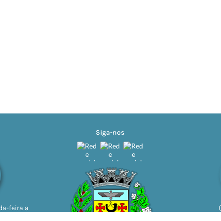
Siga-nos
a-feira a
11h | 13h