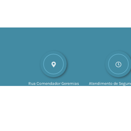
Rua Comendador Geremias
Atendimento de Segund
Lunardelli, nº 147
CEP: 16880-
Sexta-feira das 8h às 
045
Valparaíso - SP
às 17h
Vers