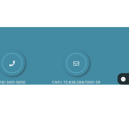
(18) 3401-9200
CNPJ:
72.836.588/0001-29
026 17:01