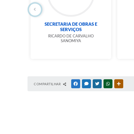
E
SECRETARIA DE OBRAS E
MEIO
SERVIÇOS
RICARDO DE CARVALHO
SANOMIYA
OS REIS
COMPARTILHAR
FACEBOOK
MESSENGER
TWITTER
WHATSAPP
OUTRAS