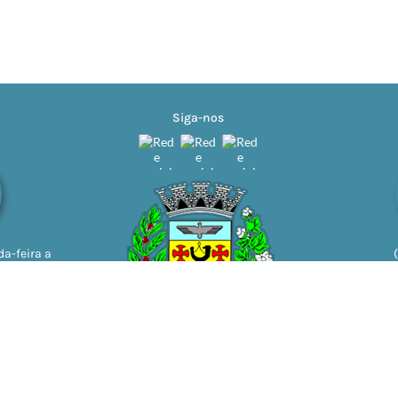
Siga-nos
a-feira a
11h | 13h
ão do Sistema:
3.5.3 - 19/06/2026
Portal atualizado em:
05/08/2