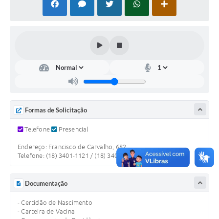
Leis Municipais Online
Galeria de Fotos
Contratos
Ouvidoria
Audiências Públicas
Formas de Solicitação
Arquivos para Download
Telefone
Presencial
Carta de Serviços
Endereço: Francisco de Carvalho, 682
Galeria de Vídeos
Telefone: (18) 3401-1121 / (18) 3401-4509
Secretarias
Documentação
Projetos
- Certidão de Nascimento
Contas Públicas
- Carteira de Vacina