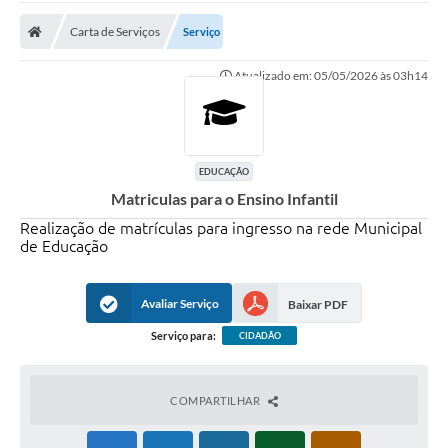
A Prefeitura
Carta de Serviços
Serviço
A Nossa Cidade
Atualizado em: 05/05/2026 às 03h14
SECRETARIA E DEPARTAMENTOS
Planos Municipais
SIC
EDUCAÇÃO
Matriculas para o Ensino Infantil
Transparência
Realização de matrículas para ingresso na rede Municipal
Editais
de Educação
Diário Oficial
Avaliar Serviço
Baixar PDF
Contato
Serviço para:
CIDADÃO
Serviços
COMPARTILHAR
Defesa Civil
Fale com o Prefeito