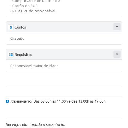
- Comprovante de Residência
Links
- Cartão do SUS
- RG e CPF do responsável
Serviços Online
Telefones Úteis
Custos
Jornal
Gratuito
Agenda
Requisitos
SIC
Responsável maior de idade
Notícias
Das 08:00h às 11:00h e das 13:00h às 17:00h
ATENDIMENTO:
Serviço relacionado a secretaria: