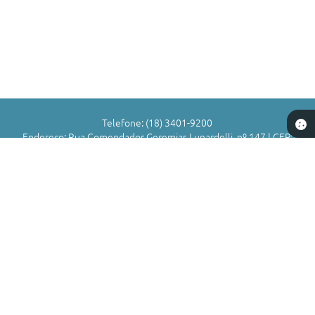
Telefone: (18) 3401-9200
Endereço: Rua Comendador Geremias Lunardelli, nº 147 | CEP:
16880-045
Atendimento de Segunda-feira a Sexta-feira das 8h às 11h | 13h
às 17h
CNPJ: 72.836.588/0001-29
Município de Valparaíso - SP
Versão do Sistema:
3.5.3 - 19/06/2026
Portal atualizado em:
05/08/2026 17:01
Dados Abertos
Copyright Instar - 2006-2026. Todos os direitos reservados -