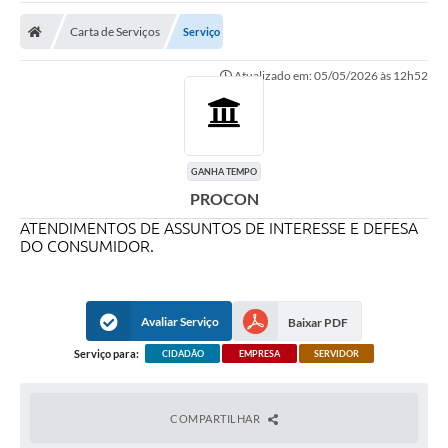
A Prefeitura
Carta de Serviços
Serviço
A Nossa Cidade
Atualizado em: 05/05/2026 às 12h52
SECRETARIA E DEPARTAMENTOS
Planos Municipais
SIC
GANHA TEMPO
PROCON
Transparência
ATENDIMENTOS DE ASSUNTOS DE INTERESSE E DEFESA
Editais
DO CONSUMIDOR.
Diário Oficial
Avaliar Serviço
Baixar PDF
Contato
Serviço para:
CIDADÃO
EMPRESA
SERVIDOR
Serviços
Defesa Civil
COMPARTILHAR
Fale com o Prefeito