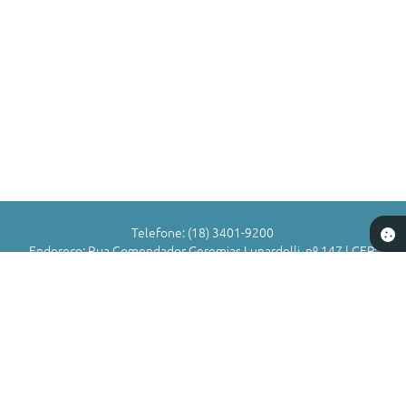
Telefone: (18) 3401-9200
Endereço: Rua Comendador Geremias Lunardelli, nº 147 | CEP:
16880-045
Atendimento de Segunda-feira a Sexta-feira das 8h às 11h | 13h
às 17h
CNPJ: 72.836.588/0001-29
Município de Valparaíso - SP
Versão do Sistema:
3.5.3 - 19/06/2026