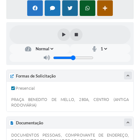
Leis Municipais Online
Galeria de Fotos
Contratos
Ouvidoria
Audiências Públicas
Arquivos para Download
Formas de Solicitação
Carta de Serviços
Presencial
Galeria de Vídeos
PRAÇA BENEDITO DE MELLO, 280A, CENTRO (ANTIGA
RODOVIÁRIA)
Secretarias
Projetos
Documentação
Contas Públicas
DOCUMENTOS PESSOAIS, COMPROVANTE DE ENDEREÇO,