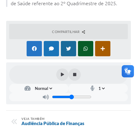
de Saúde referente ao 2º Quadrimestre de 2025.
Leis Municipais Online
Galeria de Fotos
COMPARTILHAR
Contratos
Ouvidoria
Audiências Públicas
Arquivos para Download
Carta de Serviços
Galeria de Vídeos
Secretarias
Projetos
VEJA TAMBÉM
Audiência Pública de Finanças
Contas Públicas