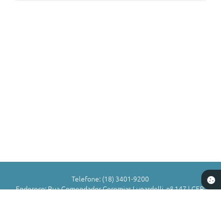
Links
Serviços Online
Telefones Úteis
Jornal
Agenda
SIC
Notícias
Telefone: (18) 3401-9200
Endereço: Rua Comendador Geremias Lunardelli, nº 147 | CEP:
16880-045
Atendimento de Segunda-feira a Sexta-feira das 8h às 11h | 13h
às 17h