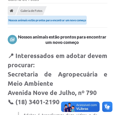
A Prefeitura
Galeria de Fotos
A Nossa Cidade
Nossos animais estão prontos para encontrar um novo começo
SECRETARIA E DEPARTAMENTOS
Planos Municipais
Nossos animais estão prontos para encontrar
um novo começo
SIC
Transparência
📍
Interessados em adotar devem
Editais
procurar:
Secretaria de Agropecuária e
Diário Oficial
Meio Ambiente
Contato
Avenida Nove de Julho, nº 790
Serviços
📞 (18) 3401-2190
Defesa Civil
Fale com o Prefeito