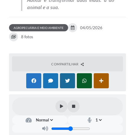
Adotar é transformar duas vidas: a do
animal e a sua.
Leis Municipais Online
Galeria de Fotos
04/05/2026
AGROPECUÁRIA E MEIO AMBIENTE
Contratos
8 fotos
Ouvidoria
Audiências Públicas
COMPARTILHAR
Arquivos para Download
Carta de Serviços
Galeria de Vídeos
Secretarias
Projetos
Contas Públicas