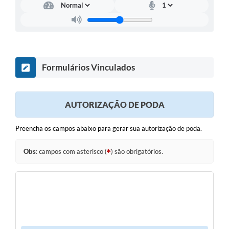
Leis Municipais Online
Galeria de Fotos
Contratos
Formulários Vinculados
Ouvidoria
Audiências Públicas
AUTORIZAÇÃO DE PODA
Arquivos para Download
Preencha os campos abaixo para gerar sua autorização de poda.
Carta de Serviços
Obs
: campos com asterisco (
) são obrigatórios.
Galeria de Vídeos
Secretarias
Projetos
Contas Públicas