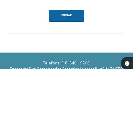
ENVIAR
Telefone: (18) 3401-9200
Endereço: Rua Comendador Geremias Lunardelli, nº 147 | CEP:
16880-045
Atendimento de Segunda-feira a Sexta-feira das 8h às 11h | 13h
às 17h
CNPJ: 72.836.588/0001-29
Município de Valparaíso - SP
Versão do Sistema:
3.5.3 - 19/06/2026
Portal atualizado em:
07/08/2026 16:58
Dados Abertos