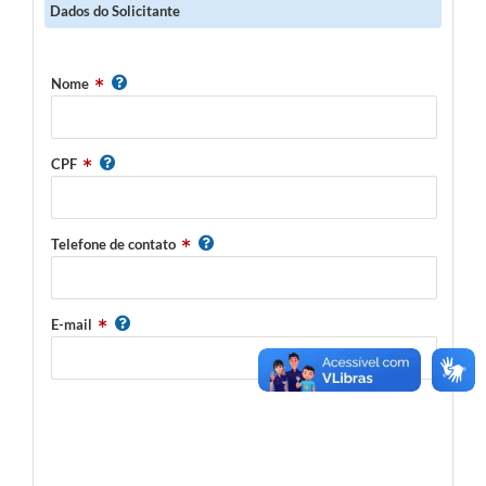
Dados do Solicitante
Links
Serviços Online
Nome
Telefones Úteis
Jornal
CPF
Agenda
SIC
Telefone de contato
Notícias
E-mail