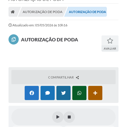
A Prefeitura
AUTORIZAÇÃO DE PODA
AUTORIZAÇÃO DE PODA
A Nossa Cidade
SECRETARIA E DEPARTAMENTOS
Atualizado em: 05/05/2026 às 10h16
Planos Municipais
AUTORIZAÇÃO DE PODA
SIC
AVALIAR
Transparência
Editais
COMPARTILHAR
Diário Oficial
Contato
Serviços
Defesa Civil
Fale com o Prefeito