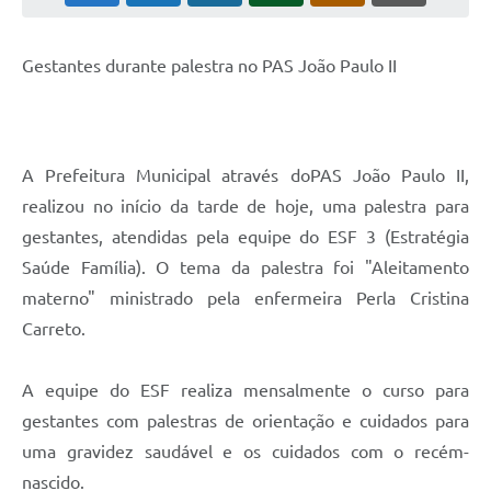
Leis Municipais Online
Gestantes durante palestra no PAS João Paulo II
Galeria de Fotos
Contratos
Ouvidoria
A Prefeitura Municipal através doPAS João Paulo II,
realizou no início da tarde de hoje, uma palestra para
Audiências Públicas
gestantes, atendidas pela equipe do ESF 3 (Estratégia
Arquivos para Download
Saúde Família). O tema da palestra foi "Aleitamento
Carta de Serviços
materno" ministrado pela enfermeira Perla Cristina
Carreto.
Galeria de Vídeos
Secretarias
A equipe do ESF realiza mensalmente o curso para
gestantes com palestras de orientação e cuidados para
Projetos
uma gravidez saudável e os cuidados com o recém-
Contas Públicas
nascido.