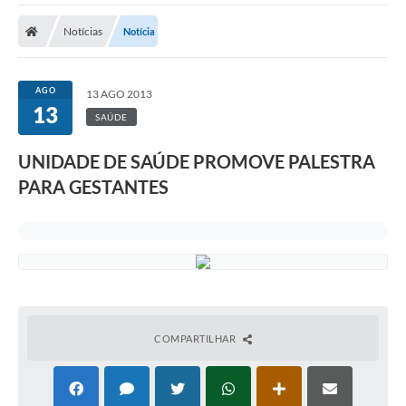
A Prefeitura
Notícias
Notícia
A Nossa Cidade
SECRETARIA E DEPARTAMENTOS
AGO
13 AGO 2013
13
Planos Municipais
SAÚDE
SIC
UNIDADE DE SAÚDE PROMOVE PALESTRA
PARA GESTANTES
Transparência
Editais
Diário Oficial
Contato
Serviços
COMPARTILHAR
Defesa Civil
Fale com o Prefeito