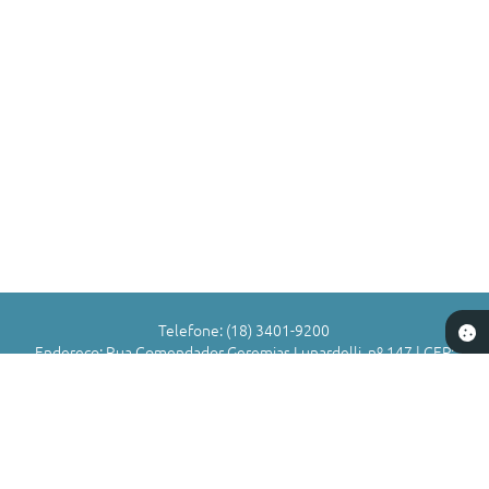
Telefone: (18) 3401-9200
Endereço: Rua Comendador Geremias Lunardelli, nº 147 | CEP:
16880-045
Atendimento de Segunda-feira a Sexta-feira das 8h às 11h | 13h
às 17h
CNPJ: 72.836.588/0001-29
Município de Valparaíso - SP