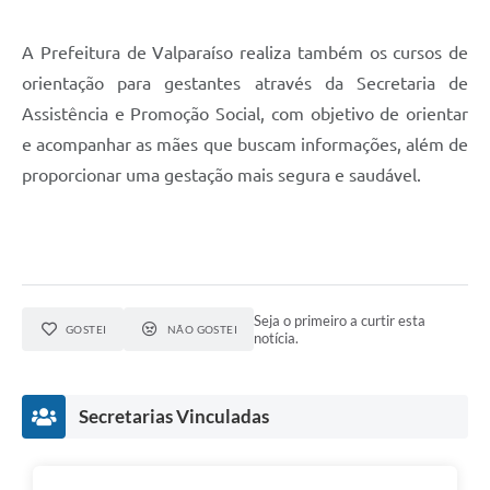
Links
A Prefeitura de Valparaíso realiza também os cursos de
Serviços Online
orientação para gestantes através da Secretaria de
Telefones Úteis
Assistência e Promoção Social, com objetivo de orientar
e acompanhar as mães que buscam informações, além de
Jornal
proporcionar uma gestação mais segura e saudável.
Agenda
SIC
Notícias
Seja o primeiro a curtir esta
GOSTEI
NÃO GOSTEI
notícia.
Secretarias Vinculadas