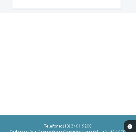
Telefone: (18) 3401-9200
Endereço: Rua Comendador Geremias Lunardelli, nº 147 | CEP: