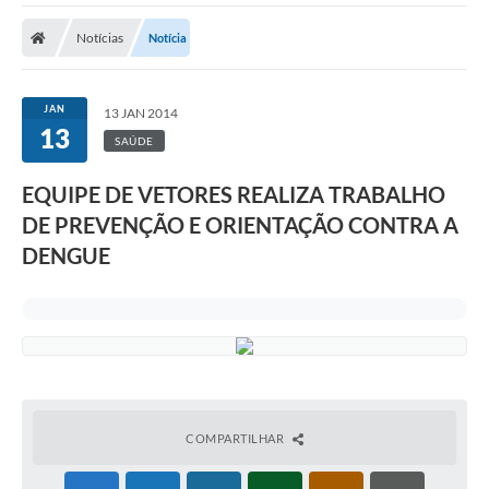
A Prefeitura
Notícias
Notícia
A Nossa Cidade
SECRETARIA E DEPARTAMENTOS
JAN
13 JAN 2014
13
Planos Municipais
SAÚDE
SIC
EQUIPE DE VETORES REALIZA TRABALHO
DE PREVENÇÃO E ORIENTAÇÃO CONTRA A
Transparência
DENGUE
Editais
Diário Oficial
Contato
Serviços
Defesa Civil
COMPARTILHAR
Fale com o Prefeito