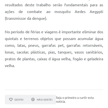
Links
resultados deste trabalho serão fundamentais para as
ações de combate ao mosquito Aedes Aegypti
Serviços Online
(transmissor da dengue).
Telefones Úteis
No período de férias e viagens é importante eliminar dos
Jornal
quintais e terrenos objetos que possam acumular água
Agenda
como, latas, pneus, garrafas pet, garrafas retornáveis,
SIC
lonas, sacolas plásticas, pias, tanques, vasos sanitários,
pratos de plantas, caixas d água velha, fogão e geladeira
Notícias
velha.
Seja o primeiro a curtir esta
GOSTEI
NÃO GOSTEI
notícia.