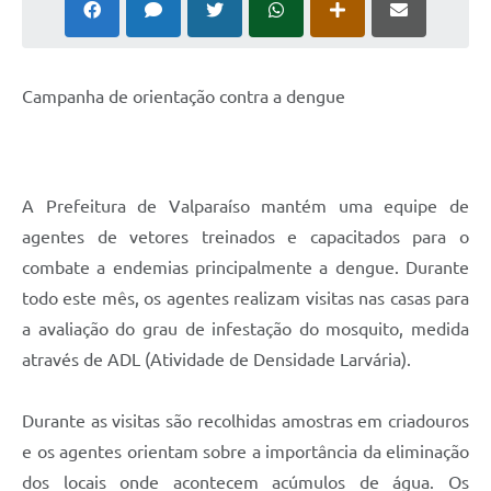
Leis Municipais Online
Galeria de Fotos
Campanha de orientação contra a dengue
Contratos
Ouvidoria
A Prefeitura de Valparaíso mantém uma equipe de
Audiências Públicas
agentes de vetores treinados e capacitados para o
Arquivos para Download
combate a endemias principalmente a dengue. Durante
Carta de Serviços
todo este mês, os agentes realizam visitas nas casas para
a avaliação do grau de infestação do mosquito, medida
Galeria de Vídeos
através de ADL (Atividade de Densidade Larvária).
Secretarias
Durante as visitas são recolhidas amostras em criadouros
Projetos
e os agentes orientam sobre a importância da eliminação
Contas Públicas
dos locais onde acontecem acúmulos de água. Os